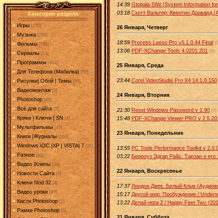
14:39
Gtopala SIW (System Information fo
03:18
Скотт Вальтер. Квентин Дорвард (
Категории раздела
Игры
[190]
26 Января, Четверг
Музыка
[286]
18:59
Process Lasso Pro v5.1.0.44 Final
(
Фильмы
[299]
13:06
PDF-XChange Tools 4.0201.201
(0)
Сериалы
[14]
Программы
[467]
25 Января, Среда
Для Телефона (Мабилка)
[50]
23:44
Corel VideoStudio Pro X4 14.1.0.150
Рисунки| Обой | Темы
[55]
Видеомонтаж
[8]
24 Января, Вторник
Photoshop
[15]
Всё для сайта
[2]
21:30
Reset Windows Password v 1.90
(0)
Кряки | Kлючи | SN
15:48
PDF-XChange Viewer PRO v 2.5.20
[4]
Мультфильмы
[45]
23 Января, Понедельник
Книги |Журналы
[161]
Windows \OC |XP | VISTA| 7
[31]
13:55
PC Tools Performance Toolkit v 2.0.
Разное
[61]
03:22
Берроуз Эдгар Райс. Тарзан и его 
Видео |Клипы
[49]
22 Января, Воскресенье
Новости Сайта
[9]
Ключи Nod 32
[4]
17:37
Лондон Джек. Белый Клык (Аудиок
Видео уроки
[47]
15:17
Другой мир: Пробуждение / Underw
Кисти Photoshop
[1]
13:22
Делай ноги 2 / Happy Feet Two (20
Рамки Photoshop
[6]
21 Января, Суббота