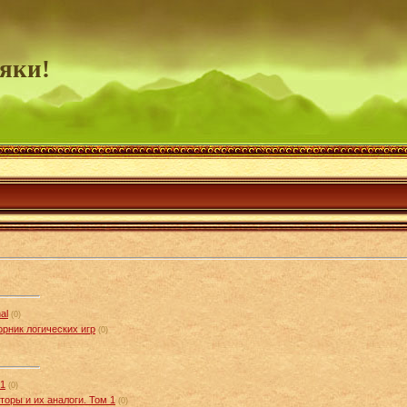
яки!
al
(0)
орник логических игр
(0)
01
(0)
оры и их аналоги. Том 1
(0)