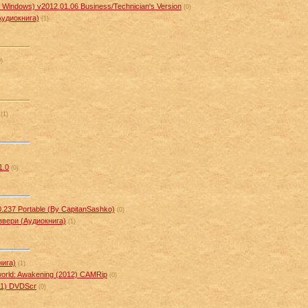
r Windows) v2012.01.06 Business/Technician's Version
(0)
Аудиокнига)
(1)
0)
(1)
1.0
(0)
0.237 Portable (By CapitanSashko)
(0)
звери (Аудиокнига)
(1)
нига)
(1)
orld: Awakening (2012) CAMRip
(0)
11) DVDScr
(0)