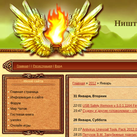
Ништ
Главная
|
|
Регистрация
|
Вход
Меню сайта
Главная
»
2012
»
Январь
Главная страница
31 Января, Вторник
Информация о сайте
Форум
22:01
USB Safely Remove v 5.0.1.1164 Fin
Мир Чатов
15:47
Судоку и другие головоломки – сб
Гостевая книга
28 Января, Суббота
yandex
Онлайн игры
21:17
Antivirus Uninstall Tools Pack 2012.
18:15
Петухов В.М. Зарубежные транзист