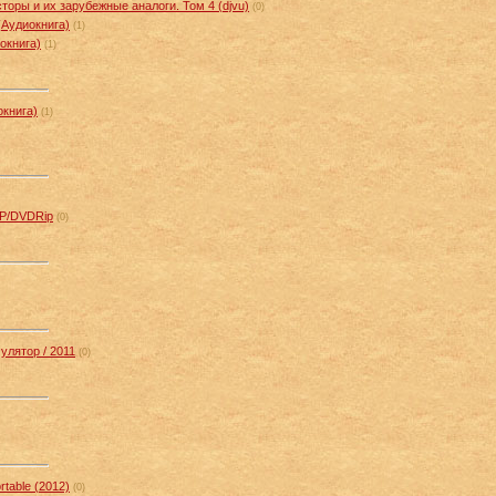
торы и их зарубежные аналоги. Том 4 (djvu)
(0)
(Аудиокнига)
(1)
окнига)
(1)
окнига)
(1)
Р/DVDRip
(0)
улятор / 2011
(0)
rtable (2012)
(0)