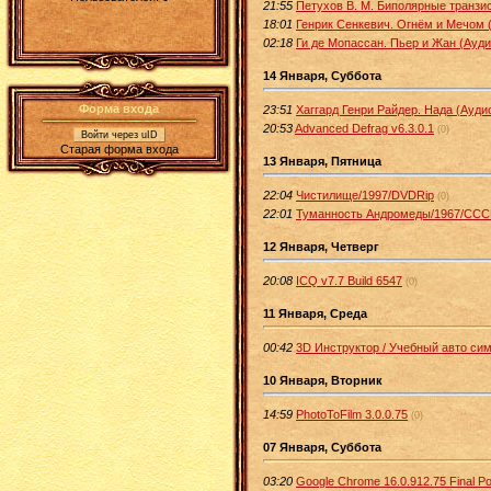
21:55
Петухов В. М. Биполярные транзис
18:01
Генрик Сенкевич. Огнём и Мечом 
02:18
Ги де Мопассан. Пьер и Жан (Ауди
14 Января, Суббота
Форма входа
23:51
Хаггард Генри Райдер. Нада (Ауди
20:53
Advanced Defrag v6.3.0.1
(0)
Войти через uID
Старая форма входа
13 Января, Пятница
22:04
Чистилище/1997/DVDRip
(0)
22:01
Туманность Андромеды/1967/ССС
12 Января, Четверг
20:08
ICQ v7.7 Build 6547
(0)
11 Января, Среда
00:42
3D Инструктор / Учебный авто сим
10 Января, Вторник
14:59
PhotoToFilm 3.0.0.75
(0)
07 Января, Суббота
03:20
Google Chrome 16.0.912.75 Final Po