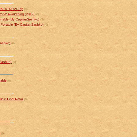
es/2011/DVDRip
(0)
rld: Awakening (2012)
(0)
rtable (By CapitanSashko)
(3)
 Portable (By CapitanSashko)
(0)
Sashko)
(0)
nSashko)
(0)
table
(0)
d 8 Final Retail
(0)
p
(0)