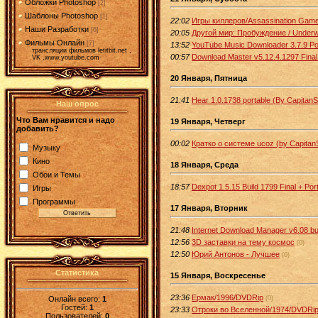
Обложки Photoshop
[2]
Шаблоны Photoshop
[1]
22:02
Игры киллеров/Assassination Gam
Наши Разработки
[6]
20:05
Другой мир: Пробуждение / Underwo
Фильмы Онлайн
[7]
13:52
YouTube Music Downloader 3.7.9 Po
трансляции фильмов letitbit.net ,
00:57
Download Master v5.12.4.1297 Final
VK ,www.youtube.com
20 Января, Пятница
21:41
Hear 1.0.1738 portable (By Capitan
Наш опрос
Что Вам нравится и надо
19 Января, Четверг
добавить?
00:02
Кратко о системе ucoz (by Capita
Музыку
Кино
18 Января, Среда
Обои и Темы
18:57
Dexpot 1.5.15 Build 1799 Final + Por
Игры
Программы
17 Января, Вторник
21:48
Internet Download Manager v6.08 buil
12:56
3D заставки на тему космос
(0)
12:50
Юрий Антонов - Лучшее
(0)
Статистика
15 Января, Воскресенье
23:36
Ермак/1996/DVDRip
Онлайн всего:
1
(0)
Гостей:
1
23:33
Отроки во Вселенной/1974/DVDRi
Пользователей:
0