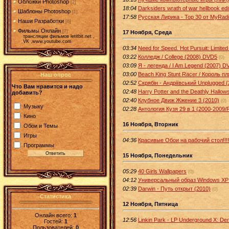
Обложки Photoshop
[2]
18:04
Darksiders wrath of war hellbook edi
Шаблоны Photoshop
[1]
17:58
Русская Лирика - Тор 30 от MyRadi
Наши Разработки
[6]
Фильмы Онлайн
[7]
17 Ноября, Среда
трансляции фильмов letitbit.net ,
VK ,www.youtube.com
03:34
Need for Speed. Hot Pursuit: Limited
03:22
Колледж / College (2008) DVD5
(0)
03:09
Я - легенда / I Am Legend (2007) D
03:00
Beach King Stunt Racer / Король п
Наш опрос
02:52
Скрябін - Андріївський Unplugged (
Что Вам нравится и надо
02:48
Harry Potter and the Deathly Hallo
добавить?
02:40
Клубное Движ Жжение 3 (2010)
(0)
Музыку
02:28
Антология Кузя 29 в 1 (2000-2009/
Кино
16 Ноября, Вторник
Обои и Темы
Игры
04:36
Красивые Обои на рабочий стол!!!!
Программы
15 Ноября, Понедельник
05:29
40 Girls Wallpapers
(0)
04:12
Универсальный образ Windows XP P
02:39
Darwin - Путь открыт (2010)
(0)
Статистика
12 Ноября, Пятница
Онлайн всего:
1
12:56
Linkin Park - LP Underground X: De
Гостей:
1
Пользователей:
0