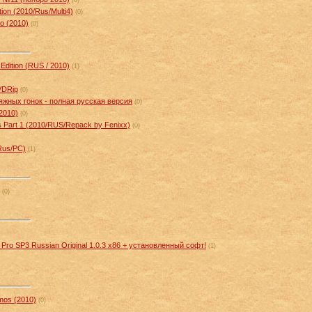
tion (2010/Rus/Multi4)
(0)
o (2010)
(0)
 Edition (RUS / 2010)
(1)
VDRip
(0)
ляжных гонок - полная русская версия
(0)
2010)
(0)
ws Part 1 (2010/RUS/Repack by Fenixx)
(0)
Rus/PC)
(1)
(0)
ro SP3 Russian Original 1.0.3 x86 + установленный софт!
(1)
mos (2010)
(0)