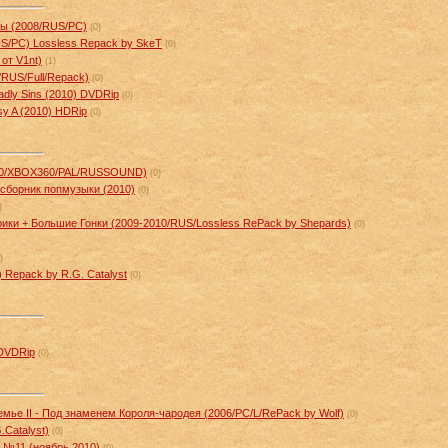
рты (2008/RUS/PC)
(0)
RUS/PC) Lossless Repack by SkeT
(0)
 от V1nt)
(1)
RUS/Full/Repack)
(0)
dly Sins (2010) DVDRip
(0)
sy A (2010) HDRip
(0)
2010/XBOX360/PAL/RUSSOUND)
(0)
рсборник попмузыки (2010)
(0)
)
ики + Большие Гонки (2009-2010/RUS/Lossless RePack by Shepards)
(0)
)
) Repack by R.G. Catalyst
(0)
 DVDRip
(0)
емье II - Под знаменем Короля-чародея (2006/PC/L/RePack by Wolf)
(0)
.Catalyst)
(0)
 №11 (ноябрь 2010)
(0)