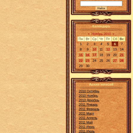
Календарь
«
Ноябрь 2010
»
Пн
Вт
Ср
Чт
Пт
Сб
Вс
1
2
3
4
5
6
7
8
9
10
11
12
13
14
15
16
17
18
19
20
21
22
23
24
25
26
27
28
29
30
Архив записей
2010 Октябрь
2010 Ноябрь
2010 Декабрь
2011 Январь
2011 Февраль
2011 Март
2011 Апрель
2011 Май
2011 Июнь
2011 Июль