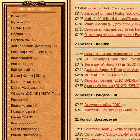
23:41
Alone in the Dark: У последней че
Категории раздела
02:43
Juiced 2 Hot Import Nights (2007/
Игры
[190]
02:26
Mafia 2 (2010/Rus/Lossless/Repack
Музыка
[286]
01:40
Маша и Медведь: Догонялки (2010/
Фильмы
[299]
01:18
Семь смертных грехов / Seven Dea
Сериалы
01:00
Отличница лёгкого поведения / Ea
[14]
Программы
[467]
23 Ноября, Вторник
Для Телефона (Мабилка)
[50]
Рисунки| Обой | Темы
[55]
17:58
Assassin's Creed: Brotherhood (
Видеомонтаж
[8]
17:48
VA - Посмотри В Мои Глаза - супе
Photoshop
03:42
Темы для Windows 7 (7 шт/2010)
[15]
(0
02:11
Дальнобойщики 3: Покорение Амер
Всё для сайта
[2]
02:04
MC ЖАН - MCDJ PARTY
(0)
Кряки | Kлючи | SN
[4]
01:43
Фанатка / Groupie (2010) DVDRip
(0
Мультфильмы
[45]
00:55
Apache: Air Assault (2010/RUS/ENG
Книги |Журналы
[161]
Windows \OC |XP | VISTA| 7
[31]
22 Ноября, Понедельник
Разное
[61]
02:32
Гламурные обои (2010)
(0)
Видео |Клипы
[49]
00:10
Контракт / The Job (2009/1400Gb)
Новости Сайта
[9]
Ключи Nod 32
[4]
21 Ноября, Воскресенье
Видео уроки
[47]
18:35
Властелин Колец: Битва за средиз
Кисти Photoshop
[1]
18:26
Call of Duty 2 (2005/RUS/RiP by R.G
Рамки Photoshop
[6]
18:15
Лучшие компьютерные игры (ЛКИ)