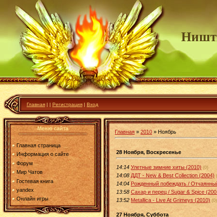
Ништ
Главная
|
|
Регистрация
|
Вход
Меню сайта
Главная
»
2010
»
Ноябрь
Главная страница
28 Ноября, Воскресенье
Информация о сайте
Форум
14:14
Улетные зимние хиты (2010)
(0)
Мир Чатов
14:08
ДДТ - New & Best Collection (2004)
Гостевая книга
14:04
Рожденный побеждать / Отчаянный 
yandex
13:58
Сахар и перец / Sugar & Spice (20
Онлайн игры
13:52
Metallica - Live At Grimeys (2010)
(0)
27 Ноября, Суббота