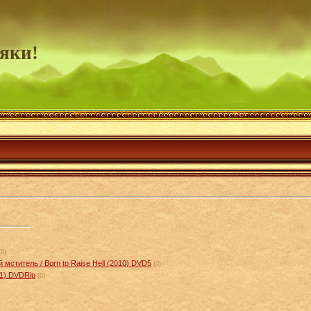
яки!
(0)
мститель / Born to Raise Hell (2010) DVD5
(0)
01) DVDRip
(0)