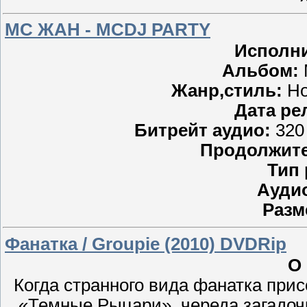
MC ЖАН - MCDJ PARTY
Исполни
Альбом:
Жанр,стиль:
Ho
Дата ре
Битрейт аудио:
320 
Продолжите
Тип 
Аудио
Разм
Фанатка / Groupie (2010) DVDRip
О
Когда странного вида фанатка прис
«Темные Рыцари», череда загадоч