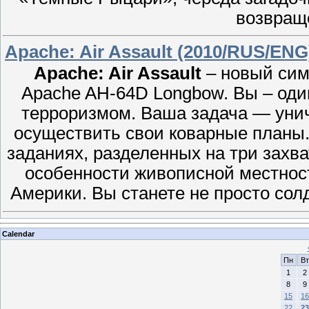
возвращ
Apache: Air Assault (2010/RUS/ENG)
Apache: Air Assault
– новый сим
Apache AH-64D Longbow. Вы – оди
терроризмом. Ваша задача — унич
осуществить свои коварные планы
заданиях, разделенных на три захв
особенности живописной местнос
Америки. Вы станете не просто сол
Calendar
Пн
Вт
1
2
8
9
15
16
22
23