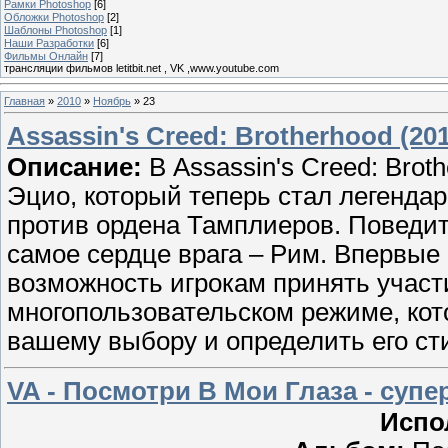
Рамки Photoshop
[6]
Обложки Photoshop
[2]
Шаблоны Photoshop
[1]
Наши Разработки
[6]
Фильмы Онлайн
[7]
трансляции фильмов letitbit.net , VK ,www.youtube.com
Главная
»
2010
»
Ноябрь
»
23
Assassin's Creed: Brotherhood (
Описание:
В Assassin's Creed: Brot
Эцио, который теперь стал легенда
против ордена Тамплиеров. Поведит
самое сердце врага – Рим. Впервые в
возможность игрокам принять учас
многопользовательском режиме, кот
вашему выбору и определить его ст
VA - Посмотри В Мои Глаза - суп
Испо