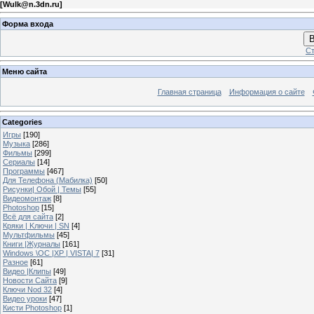
[
Wulk@n.3dn.ru
]
Форма входа
В
Ст
Меню сайта
Главная страница
Информация о сайте
Categories
Игры
[190]
Музыка
[286]
Фильмы
[299]
Сериалы
[14]
Программы
[467]
Для Телефона (Мабилка)
[50]
Рисунки| Обой | Темы
[55]
Видеомонтаж
[8]
Photoshop
[15]
Всё для сайта
[2]
Кряки | Kлючи | SN
[4]
Мультфильмы
[45]
Книги |Журналы
[161]
Windows \OC |XP | VISTA| 7
[31]
Разное
[61]
Видео |Клипы
[49]
Новости Сайта
[9]
Ключи Nod 32
[4]
Видео уроки
[47]
Кисти Photoshop
[1]