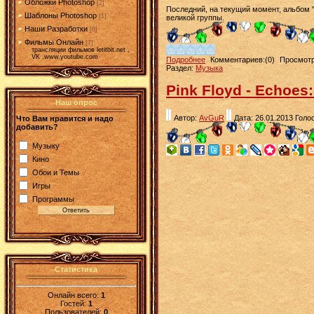
Обложки Photoshop
[2]
Последний, на текущий момент, альбом 
Шаблоны Photoshop
[1]
великой группы.
Наши Разработки
[6]
Фильмы Онлайн
[7]
трансляции фильмов letitbit.net ,
VK ,www.youtube.com
Подробнее
Комментариев:(0)
Просмотр
Раздел:
Музыка
Pink Floyd - Echoes:
Наш опрос
Автор:
AvGuR
Дата: 26.01.2013
Голос
Что Вам нравится и надо
добавить?
Музыку
Кино
Обои и Темы
Игры
Программы
Статистика
Онлайн всего:
1
Гостей:
1
Пользователей:
0