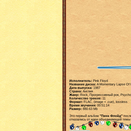
Исполнитель:
Pink Floyd
Название диска:
A Momentary Lapse Of
Дата выпуска:
1987
Страна:
Англия
Жанр:
Rock, Прогрессивный рок, Psycho
Количество треков:
11
Формат:
FLAC, (image + .cue), lossless
Время звучания:
00:51:14
Размер:
880.63 Mb
Это первый альбом
"Пинк Флойд"
после
отказались от идеи объединяющей темы