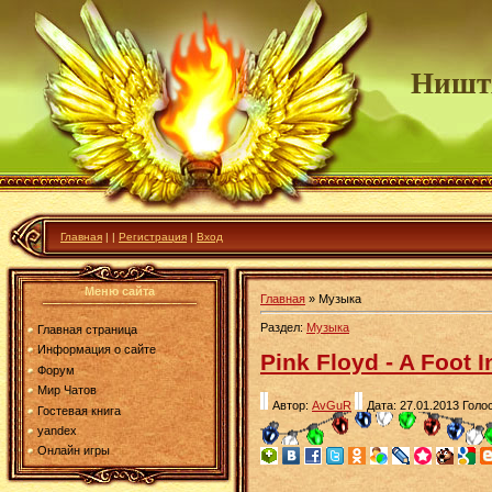
Ништ
Главная
|
|
Регистрация
|
Вход
Меню сайта
Главная
»
Музыка
Раздел:
Музыка
Главная страница
Информация о сайте
Pink Floyd - A Foot 
Форум
Мир Чатов
Автор:
AvGuR
Дата: 27.01.2013
Голос
Гостевая книга
yandex
Онлайн игры