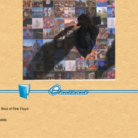
 Best of Pink Floyd
delic