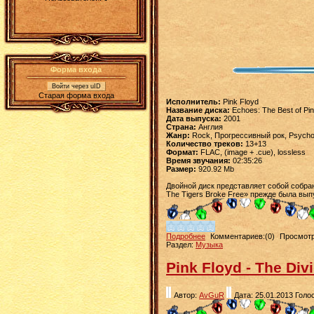
Форма входа
Войти через uID
Старая форма входа
Исполнитель:
Pink Floyd
Название диска:
Echoes: The Best of Pin
Дата выпуска:
2001
Страна:
Англия
Жанр:
Rock, Прогрессивный рок, Psycho
Количество треков:
13+13
Формат:
FLAC, (image + .cue), lossless
Время звучания:
02:35:26
Размер:
920.92 Mb
Двойной диск представляет собой собр
The Tigers Broke Free» прежде была вып
Подробнее
Комментариев:(0)
Просмотр
Раздел:
Музыка
Pink Floyd - The Div
Автор:
AvGuR
Дата: 25.01.2013
Голос