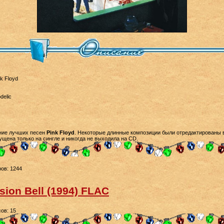
k Floyd
delic
ание лучших песен
Pink Floyd
. Некоторые длинные композиции были отредактированы 
ущена только на сингле и никогда не выходила на CD.
ов: 1244
ision Bell (1994) FLAC
ов: 15