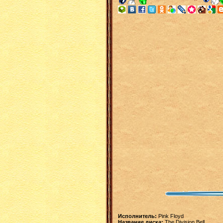
Исполнитель:
Pink Floyd
Название диска:
The Division Bell