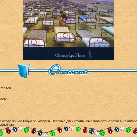
 Reason
delic
 ухода из неё Роджера Уотерса. Впервые диск группы был полностью записан в цифр
 альбома.