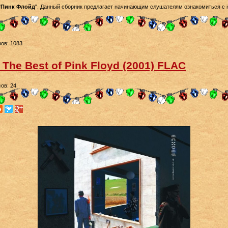
"
Пинк Флойд
". Данный сборник предлагает начинающим слушателям ознакомиться с
ов: 1083
 The Best of Pink Floyd (2001) FLAC
ов: 24