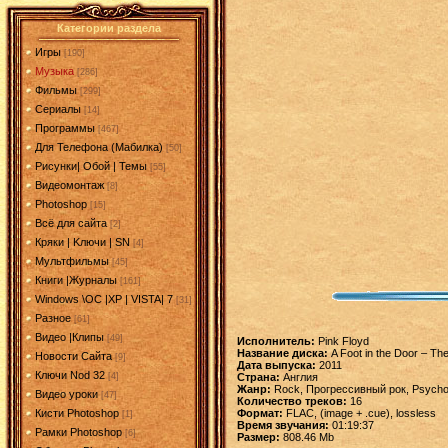
Категории раздела
Игры
[190]
Музыка
[286]
Фильмы
[299]
Сериалы
[14]
Программы
[467]
Для Телефона (Мабилка)
[50]
Рисунки| Обой | Темы
[55]
Видеомонтаж
[8]
Photoshop
[15]
Всё для сайта
[2]
Кряки | Kлючи | SN
[4]
Мультфильмы
[45]
Книги |Журналы
[161]
Windows \OC |XP | VISTA| 7
[31]
Разное
[61]
Видео |Клипы
[49]
Исполнитель:
Pink Floyd
Название диска:
A Foot in the Door – The
Новости Сайта
[9]
Дата выпуска:
2011
Ключи Nod 32
Страна:
Англия
[4]
Жанр:
Rock, Прогрессивный рок, Psycho
Видео уроки
[47]
Количество треков:
16
Формат:
FLAC, (image + .cue), lossless
Кисти Photoshop
[1]
Время звучания:
01:19:37
Рамки Photoshop
[6]
Размер:
808.46 Mb