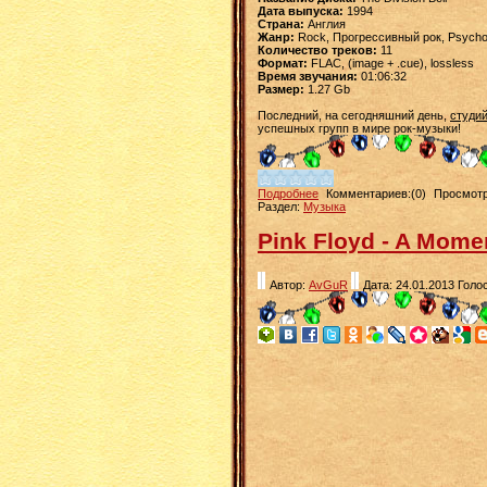
Дата выпуска:
1994
Страна:
Англия
Жанр:
Rock, Прогрессивный рок, Psycho
Количество треков:
11
Формат:
FLAC, (image + .cue), lossless
Время звучания:
01:06:32
Размер:
1.27 Gb
Последний, на сегодняшний день,
студи
успешных групп в мире рок-музыки!
Подробнее
Комментариев:(0)
Просмотр
Раздел:
Музыка
Pink Floyd - A Mome
Автор:
AvGuR
Дата: 24.01.2013
Голос