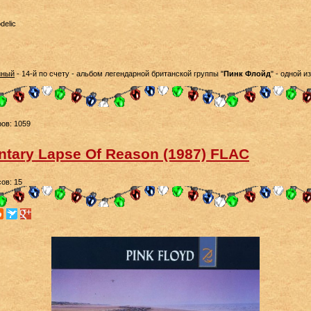
delic
йный
- 14-й по счету - альбом легендарной британской группы "
Пинк Флойд
" - одной 
ов: 1059
ntary Lapse Of Reason (1987) FLAC
ов: 15