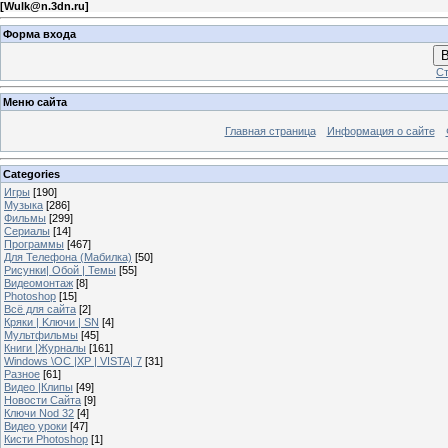
[
Wulk@n.3dn.ru
]
Форма входа
В
Ст
Меню сайта
Главная страница
Информация о сайте
Categories
Игры
[190]
Музыка
[286]
Фильмы
[299]
Сериалы
[14]
Программы
[467]
Для Телефона (Мабилка)
[50]
Рисунки| Обой | Темы
[55]
Видеомонтаж
[8]
Photoshop
[15]
Всё для сайта
[2]
Кряки | Kлючи | SN
[4]
Мультфильмы
[45]
Книги |Журналы
[161]
Windows \OC |XP | VISTA| 7
[31]
Разное
[61]
Видео |Клипы
[49]
Новости Сайта
[9]
Ключи Nod 32
[4]
Видео уроки
[47]
Кисти Photoshop
[1]