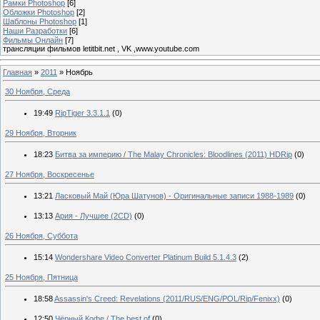
Рамки Photoshop
[6]
Обложки Photoshop
[2]
Шаблоны Photoshop
[1]
Наши Разработки
[6]
Фильмы Онлайн
[7]
трансляции фильмов letitbit.net , VK ,www.youtube.com
Главная
»
2011
»
Ноябрь
30 Ноября, Среда
19:49
RipTiger 3.3.1.1
(0)
29 Ноября, Вторник
18:23
Битва за империю / The Malay Chronicles: Bloodlines (2011) HDRip
(0)
27 Ноября, Воскресенье
13:21
Ласковый Май (Юра Шатунов) - Оригинальные записи 1988-1989
(0)
13:13
Ария - Лучшее (2CD)
(0)
26 Ноября, Суббота
15:14
Wondershare Video Converter Platinum Build 5.1.4.3
(2)
25 Ноября, Пятница
18:58
Assassin's Creed: Revelations (2011/RUS/ENG/POL/Rip/Fenixx)
(0)
12:50
Чёрный Кофе / The best of
(0)