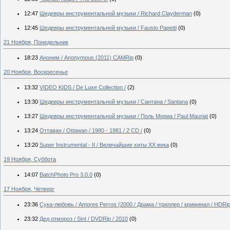
12:47
Шедевры инструментальной музыки / Richard Clayderman
(0)
12:45
Шедевры инструментальной музыки / Fausto Papetti
(0)
21 Ноября, Понедельник
18:23
Аноним / Anonymous (2011) CAMRip
(0)
20 Ноября, Воскресенье
13:32
VIDEO KIDS / De Luxe Collection /
(2)
13:30
Шедевры инструментальной музыки / Сантана / Santana
(0)
13:27
Шедевры инструментальной музыки / Поль Мориа / Paul Mauriat
(0)
13:24
Оттаван / Ottawan / 1980 - 1981 / 2 CD /
(0)
13:20
Super Instrumental - II / Величайшие хиты ХХ века
(0)
19 Ноября, Суббота
14:07
BatchPhoto Pro 3.0.0
(0)
17 Ноября, Четверг
23:36
Сука-любовь / Amores Perros (2000 / Драма / триллер / криминал / HDRip
23:32
Дед отмороз / Sint / DVDRip / 2010
(0)