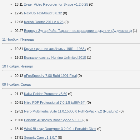
13:11
Evaer Video Recorder for Skype v1.2.0.25
(0)
12:45
NextUp TextAloud 3.0.32
(0)
12:08
Kerish Doctor 2011 v 4.25
(0)
02:27
Берроуз Эдгар Райс. Тарзан - возвращение в джунгли (Аудиокнига)
(1)
11 Ноября, Пятница
19:31
Круиз / лучшие альбомы / 1981 - 1983 /
(0)
19:23
Большая охота / Hunting Unlimited 2010
(1)
10 Ноября, Четверг
20:12
cFosSpeed v 7.00 Build 1901 Final
(0)
09 Ноября, Среда
21:17
KaKa Folder Protector v5.60
(0)
20:51
Nitro PDF Professional 7.0.1.5 (x86/x64)
(0)
19:52
Nero Multimedia Suite 11.0.15800.0 Full RePack v.2 (Rus/Eng)
(0)
19:00
Portable Auslogics BoostSpeed 5.1.1.0
(0)
18:10
WinX Blu-ray Decrypter 3.2.0.0 + Portable-Dizel
(0)
17:51
SecurityCam v1.1.0.7
(0)