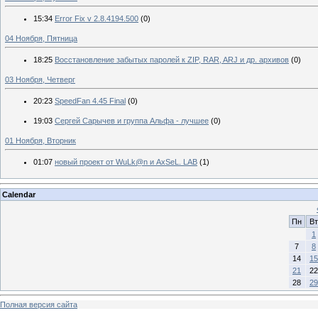
15:34
Error Fix v 2.8.4194.500
(0)
04 Ноября, Пятница
18:25
Восcтановление забытых паролей к ZIP, RAR, ARJ и др. архивов
(0)
03 Ноября, Четверг
20:23
SpeedFan 4.45 Final
(0)
19:03
Сергей Сарычев и группа Альфа - лучшее
(0)
01 Ноября, Вторник
01:07
новый проект от WuLk@n и AxSeL. LAB
(1)
Calendar
Пн
Вт
1
7
8
14
15
21
22
28
29
Полная версия сайта