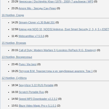
23:29
Чингисхан / Dschinghis Khan (1979 - 2000) 7 альбомов / MP3
(0)
23:25
Amore Mio - Звезды Сан-Ремо
(0)
16 Ноября, Среда
14:25
Stream-Cloner v1.30 Build 201
(0)
12:59
Ключи для NOD 32, NOD32 Antivirus, Eset Smart Security 2, 3, 4, 5 + ESET 
11:45
WebcamMax v7.5.5.6
(0)
15 Ноября, Вторник
20:15
Call of Duty: Modern Warfare 3 (Lossless RePack R.G. Enwteyn)
(0)
13 Ноября, Воскресенье
23:45
Pupo / the best
(0)
19:25
Петухов В.М. Транзисторы и их зарубежные аналоги. Том 1
(1)
12 Ноября, Суббота
18:34
SexyVizor 5.22 RUS Portable
(0)
16:33
Scratch Portable Rus
(0)
14:50
Speed MP3 Downloader v2.2.3.2
(0)
13:51
Blaze Video Magic Pro v 5.1.0.1
(2)