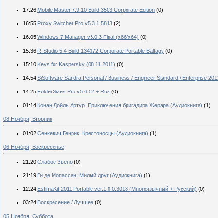
17:26
Mobile Master 7.9.10 Build 3503 Corporate Edition
(0)
16:55
Proxy Switcher Pro v5.3.1.5813
(2)
16:05
Windows 7 Manager v3.0.3 Final (x86/x64)
(0)
15:36
R-Studio 5.4 Build 134372 Corporate Portable-Baltagy
(0)
15:10
Keys for Kaspersky (08.11.2011)
(0)
14:54
SiSoftware Sandra Personal / Business / Engineer Standard / Enterprise 201
14:25
FolderSizes Pro v5.6.52 + Rus
(0)
01:14
Конан Дойль Артур. Приключения бригадира Жерара (Аудиокнига)
(1)
08 Ноября, Вторник
01:02
Сенкевич Генрик. Крестоносцы (Аудиокнига)
(1)
06 Ноября, Воскресенье
21:20
Слабое Звено
(0)
21:19
Ги де Мопассан. Милый друг (Аудиокнига)
(1)
12:24
EstimaKit 2011 Portable ver.1.0.0.3018 (Многоязычный + Русский)
(0)
03:24
Воскресение / Лучшее
(0)
05 Ноября, Суббота