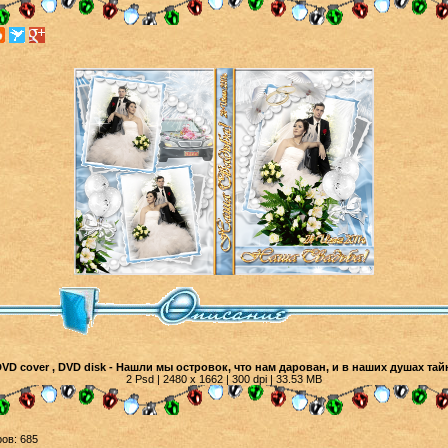
D cover , DVD disk - Нашли мы островок, что нам дарован, и в наших душах та
2 Psd | 2480 x 1662 | 300 dpi |
33.53 MB
ов: 685