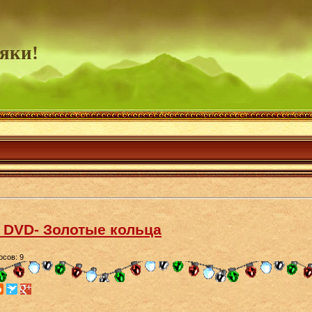
яки!
 DVD- Золотые кольца
осов: 9