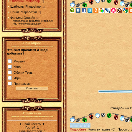
Обложки Photoshop
[2]
Шаблоны Photoshop
[1]
Наши Разработки
[6]
Фильмы Онлайн
[7]
трансляции фильмов letitbit.net ,
VK ,www.youtube.com
Наш опрос
Что Вам нравится и надо
добавить?
Музыку
Кино
Обои и Темы
Игры
Программы
Свадебный DV
Статистика
Онлайн всего:
1
Гостей:
1
Подробнее
Комментариев:(0)
Просмотр
Пользователей:
0