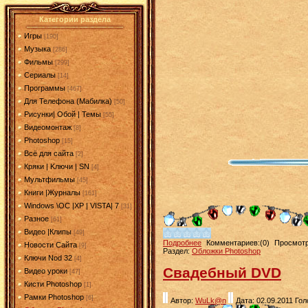
Категории раздела
Игры
[190]
Музыка
[286]
Фильмы
[299]
Сериалы
[14]
Программы
[467]
Для Телефона (Мабилка)
[50]
Рисунки| Обой | Темы
[55]
Видеомонтаж
[8]
Photoshop
[15]
Всё для сайта
[2]
Кряки | Kлючи | SN
[4]
Мультфильмы
[45]
Книги |Журналы
[161]
Windows \OC |XP | VISTA| 7
[31]
Разное
[61]
Видео |Клипы
[49]
Подробнее
Комментариев:(0)
Просмотр
Новости Сайта
[9]
Раздел:
Обложки Photoshop
Ключи Nod 32
[4]
Свадебный DVD
Видео уроки
[47]
Кисти Photoshop
[1]
Рамки Photoshop
[6]
Автор:
WuLk@n
Дата: 02.09.2011
Гол