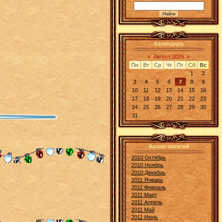
Календарь
«
Август 2026
»
Пн
Вт
Ср
Чт
Пт
Сб
Вс
1
2
3
4
5
6
7
8
9
10
11
12
13
14
15
16
17
18
19
20
21
22
23
24
25
26
27
28
29
30
31
Архив записей
2010 Октябрь
2010 Ноябрь
2010 Декабрь
2011 Январь
2011 Февраль
2011 Март
2011 Апрель
2011 Май
2011 Июнь