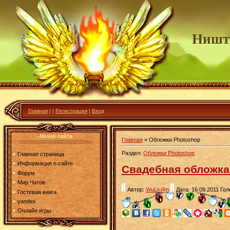
Ништ
Главная
|
|
Регистрация
|
Вход
Меню сайта
Главная
»
Обложки Photoshop
Раздел:
Обложки Photoshop
Главная страница
Информация о сайте
Свадебная обложка
Форум
Мир Чатов
Автор:
WuLk@n
Дата: 16.09.2011
Гол
Гостевая книга
yandex
Онлайн игры