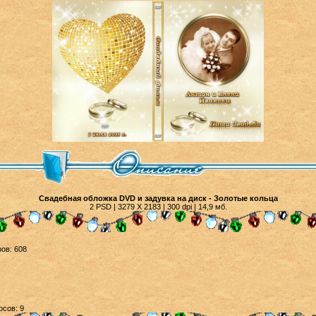
Свадебная обложка DVD и задувка на диск - Золотые кольца
2 PSD | 3279 Х 2183 | 300 dpi | 14,9 мб.
ов: 608
осов: 9