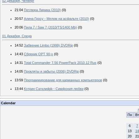
02 Декабря, Четверг
21:04
Петлюра Лирика (2010)
(0)
20:57
Алина Гросу - Мелом на асфальте (2010)
(0)
20:06
Пила 7 / Saw 7 (2010/TS/1400 Mb)
(0)
01 Декабря, Среда
14:52
Забвение Limbo (1999) DVDRip
(0)
14:43
Сборник ОРТ 90-х
(0)
14:31
Total Commander 7.56 PowerPack 2010.12 Rus
(0)
14:05
Прокляты и забыты (2006) DVDRip
(0)
13:59
Программирование для карманных компьютеров
(0)
13:44
Кэтрин Сатклифф - Симфония любви
(0)
Calendar
Пн
Вт
6
7
13
14
20
21