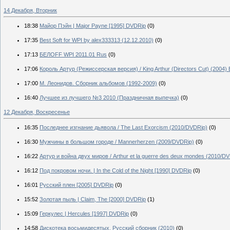
14 Декабря, Вторник
18:38
Майор Пэйн | Major Payne [1995] DVDRip
(0)
17:35
Best Soft for WPI by alex333313 (12.12.2010)
(0)
17:13
БЕЛOFF WPI 2011.01 Rus
(0)
17:06
Король Артур (Режиссерская версия) / King Arthur (Directors Cut) (2004)
17:00
М. Леонидов. Сборник альбомов (1992-2009)
(0)
16:40
Лучшее из лучшего №3 2010 (Праздничная выпечка)
(0)
12 Декабря, Воскресенье
16:35
Последнее изгнание дьявола / The Last Exorcism (2010/DVDRip)
(0)
16:30
Мужчины в большом городе / Mannerherzen (2009/DVDRip)
(0)
16:22
Артур и война двух миров / Arthur et la guerre des deux mondes (2010/D
16:12
Под покровом ночи. | In the Cold of the Night [1990] DVDRip
(0)
16:01
Русский плен [2005] DVDRip
(0)
15:52
Золотая пыль | Claim, The [2000] DVDRip
(1)
15:09
Геркулес | Hercules [1997] DVDRip
(0)
14:58
Дискотека восьмидесятых. Русский сборник (2010)
(0)