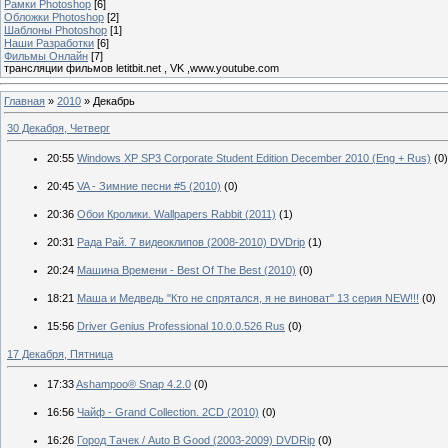
Рамки Photoshop
[6]
Обложки Photoshop
[2]
Шаблоны Photoshop
[1]
Наши Разработки
[6]
Фильмы Онлайн
[7]
трансляции фильмов letitbit.net , VK ,www.youtube.com
Главная
»
2010
»
Декабрь
30 Декабря, Четверг
20:55
Windows XP SP3 Corporate Student Edition December 2010 (Eng + Rus)
(0)
20:45
VA - Зимние песни #5 (2010)
(0)
20:36
Обои Кролики. Wallpapers Rabbit (2011)
(1)
20:31
Рада Рай. 7 видеоклипов (2008-2010) DVDrip
(1)
20:24
Машина Времени - Best Of The Best (2010)
(0)
18:21
Маша и Медведь "Кто не спрятался, я не виноват" 13 серия NEW!!!
(0)
15:56
Driver Genius Professional 10.0.0.526 Rus
(0)
17 Декабря, Пятница
17:33
Ashampoo® Snap 4.2.0
(0)
16:56
Чайф - Grand Collection. 2CD (2010)
(0)
16:26
Город Тачек / Auto B Good (2003-2009) DVDRip
(0)