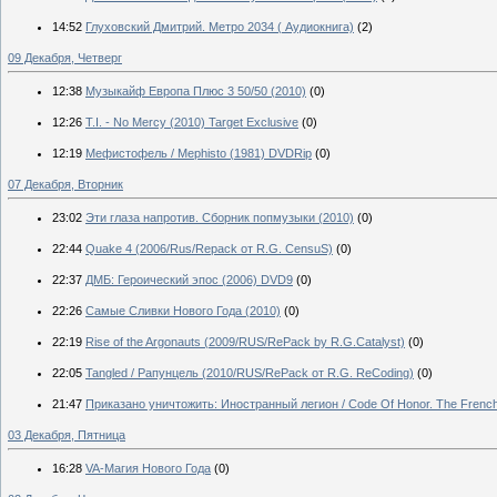
14:52
Глуховский Дмитрий. Метро 2034 ( Аудиокнига)
(2)
09 Декабря, Четверг
12:38
Музыкайф Европа Плюс 3 50/50 (2010)
(0)
12:26
T.I. - No Mercy (2010) Target Exclusive
(0)
12:19
Мефистофель / Mephisto (1981) DVDRip
(0)
07 Декабря, Вторник
23:02
Эти глаза напротив. Сборник попмузыки (2010)
(0)
22:44
Quake 4 (2006/Rus/Repack от R.G. CensuS)
(0)
22:37
ДМБ: Героический эпос (2006) DVD9
(0)
22:26
Самые Сливки Нового Года (2010)
(0)
22:19
Rise of the Argonauts (2009/RUS/RePack by R.G.Catalyst)
(0)
22:05
Tangled / Рапунцель (2010/RUS/RePack от R.G. ReCoding)
(0)
21:47
Приказано уничтожить: Иностранный легион / Code Of Honor. The French
03 Декабря, Пятница
16:28
VA-Магия Нового Года
(0)