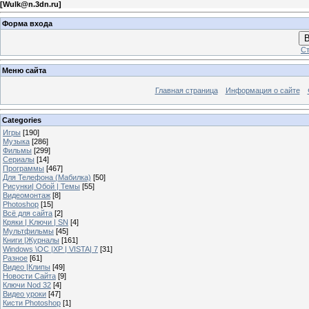
[
Wulk@n.3dn.ru
]
Форма входа
В
Ст
Меню сайта
Главная страница
Информация о сайте
Categories
Игры
[190]
Музыка
[286]
Фильмы
[299]
Сериалы
[14]
Программы
[467]
Для Телефона (Мабилка)
[50]
Рисунки| Обой | Темы
[55]
Видеомонтаж
[8]
Photoshop
[15]
Всё для сайта
[2]
Кряки | Kлючи | SN
[4]
Мультфильмы
[45]
Книги |Журналы
[161]
Windows \OC |XP | VISTA| 7
[31]
Разное
[61]
Видео |Клипы
[49]
Новости Сайта
[9]
Ключи Nod 32
[4]
Видео уроки
[47]
Кисти Photoshop
[1]