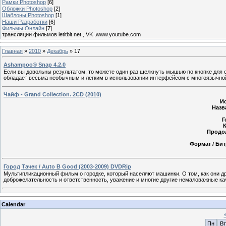
Рамки Photoshop
[6]
Обложки Photoshop
[2]
Шаблоны Photoshop
[1]
Наши Разработки
[6]
Фильмы Онлайн
[7]
трансляции фильмов letitbit.net , VK ,www.youtube.com
Главная
»
2010
»
Декабрь
»
17
Ashampoo® Snap 4.2.0
Если вы довольны результатом, то можете один раз щелкнуть мышью по кнопке для 
обладает весьма необычным и легким в использовании интерфейсом с многоязычной
Чайф - Grand Collection. 2CD (2010)
И
Назв
Г
К
Продо
Формат / Бит
Город Тачек / Auto B Good (2003-2009) DVDRip
Мультипликационный фильм о городке, который населяют машинки. О том, как они д
доброжелательность и ответственность, уважение и многие другие немаловажные кач
Calendar
Пн
Вт