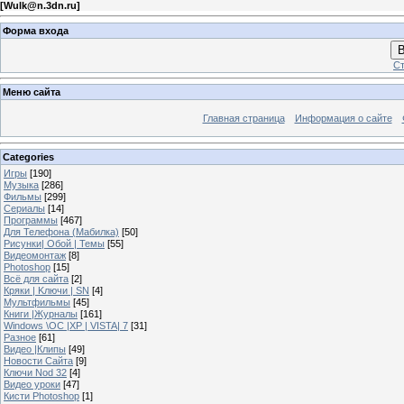
[
Wulk@n.3dn.ru
]
Форма входа
В
Ст
Меню сайта
Главная страница
Информация о сайте
Categories
Игры
[190]
Музыка
[286]
Фильмы
[299]
Сериалы
[14]
Программы
[467]
Для Телефона (Мабилка)
[50]
Рисунки| Обой | Темы
[55]
Видеомонтаж
[8]
Photoshop
[15]
Всё для сайта
[2]
Кряки | Kлючи | SN
[4]
Мультфильмы
[45]
Книги |Журналы
[161]
Windows \OC |XP | VISTA| 7
[31]
Разное
[61]
Видео |Клипы
[49]
Новости Сайта
[9]
Ключи Nod 32
[4]
Видео уроки
[47]
Кисти Photoshop
[1]