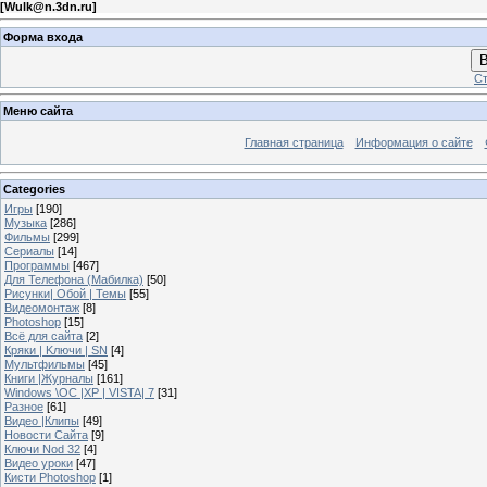
[
Wulk@n.3dn.ru
]
Форма входа
В
Ст
Меню сайта
Главная страница
Информация о сайте
Categories
Игры
[190]
Музыка
[286]
Фильмы
[299]
Сериалы
[14]
Программы
[467]
Для Телефона (Мабилка)
[50]
Рисунки| Обой | Темы
[55]
Видеомонтаж
[8]
Photoshop
[15]
Всё для сайта
[2]
Кряки | Kлючи | SN
[4]
Мультфильмы
[45]
Книги |Журналы
[161]
Windows \OC |XP | VISTA| 7
[31]
Разное
[61]
Видео |Клипы
[49]
Новости Сайта
[9]
Ключи Nod 32
[4]
Видео уроки
[47]
Кисти Photoshop
[1]