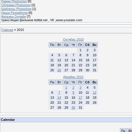
Рамки Photoshop
[6]
Обложки Photoshop
[2]
Шаблоны Photoshop
[1]
Наши Разработки
[6]
Фильмы Онлайн
[7]
трансляции фильмов letitbit.net , VK ,www.youtube.com
Главная
»
2010
Октябрь 2010
Пн
Вт
Ср
Чт
Пт
Сб
Вс
1
2
3
4
5
6
7
8
9
10
11
12
13
14
15
16
17
18
19
20
21
22
23
24
25
26
27
28
29
30
31
Декабрь 2010
Пн
Вт
Ср
Чт
Пт
Сб
Вс
1
2
3
4
5
6
7
8
9
10
11
12
13
14
15
16
17
18
19
20
21
22
23
24
25
26
27
28
29
30
31
Calendar
Пн
Вт