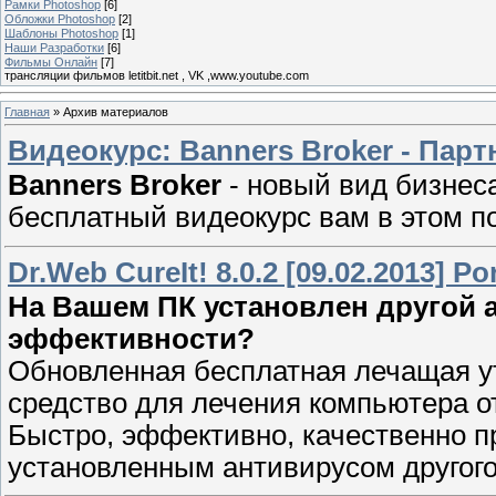
Рамки Photoshop
[6]
Обложки Photoshop
[2]
Шаблоны Photoshop
[1]
Наши Разработки
[6]
Фильмы Онлайн
[7]
трансляции фильмов letitbit.net , VK ,www.youtube.com
Главная
»
Архив материалов
Видеокурс: Banners Broker - Парт
Banners Broker
- новый вид бизнеса
бесплатный видеокурс вам в этом п
Dr.Web CureIt! 8.0.2 [09.02.2013] Po
На Вашем ПК установлен другой а
эффективности?
Обновленная бесплатная лечащая 
средство для лечения компьютера о
Быстро, эффективно, качественно п
установленным антивирусом другого