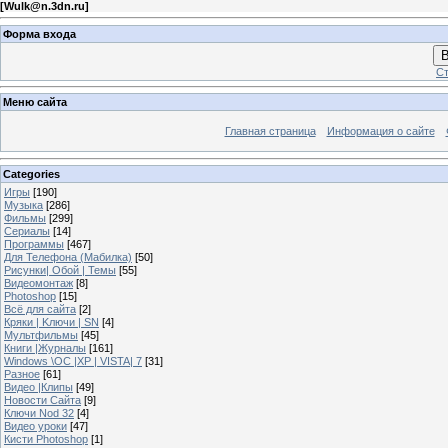
[
Wulk@n.3dn.ru
]
Форма входа
В
Ст
Меню сайта
Главная страница
Информация о сайте
Categories
Игры
[190]
Музыка
[286]
Фильмы
[299]
Сериалы
[14]
Программы
[467]
Для Телефона (Мабилка)
[50]
Рисунки| Обой | Темы
[55]
Видеомонтаж
[8]
Photoshop
[15]
Всё для сайта
[2]
Кряки | Kлючи | SN
[4]
Мультфильмы
[45]
Книги |Журналы
[161]
Windows \OC |XP | VISTA| 7
[31]
Разное
[61]
Видео |Клипы
[49]
Новости Сайта
[9]
Ключи Nod 32
[4]
Видео уроки
[47]
Кисти Photoshop
[1]