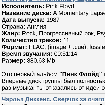
Исполнитель:
Pink Floyd
Название диска:
A Momentary Laps
Дата выпуска:
1987
Страна:
Англия
Жанр:
Rock, Прогрессивный рок, Psy
Количество треков:
11
Формат:
FLAC, (image + .cue), lossl
Время звучания:
00:51:14
Размер:
880.63 Mb
Это первый альбом
"Пинк Флойд"
п
Впервые диск группы был полность
раз музыканты отказались от идеи
Чарльз Диккенс. Сверчок за очаг