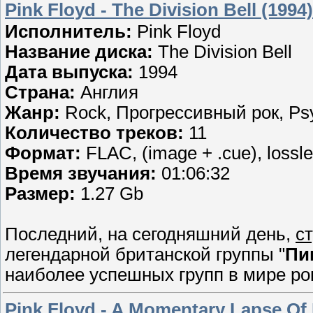
Pink Floyd - The Division Bell (199
Исполнитель:
Pink Floyd
Название диска:
The Division Bell
Дата выпуска:
1994
Страна:
Англия
Жанр:
Rock, Прогрессивный рок, Psy
Количество треков:
11
Формат:
FLAC, (image + .cue), lossl
Время звучания:
01:06:32
Размер:
1.27 Gb
Последний, на сегодняшний день,
с
легендарной британской группы "
Пи
наиболее успешных групп в мире ро
Pink Floyd - A Momentary Lapse Of