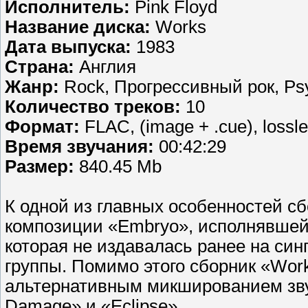
Исполнитель:
Pink Floyd
Название диска:
Works
Дата выпуска:
1983
Страна:
Англия
Жанр:
Rock, Прогрессивный рок, Psy
Количество треков:
10
Формат:
FLAC, (image + .cue), lossl
Время звучания:
00:42:29
Размер:
840.45 Mb
К одной из главных особенностей с
композиции «Embryo», исполнявшейс
которая не издавалась ранее на син
группы. Помимо этого сборник «Wor
альтернативным микшированием зву
Damage» и «Eclipse».