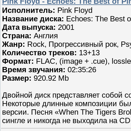
Pink Floyd - Echoes: The Best of P
Исполнитель:
Pink Floyd
Название диска:
Echoes: The Best o
Дата выпуска:
2001
Страна:
Англия
Жанр:
Rock, Прогрессивный рок, Psy
Количество треков:
13+13
Формат:
FLAC, (image + .cue), lossl
Время звучания:
02:35:26
Размер:
920.92 Mb
Двойной диск представляет собой 
Некоторые длинные композиции был
версии. Песня «When The Tigers Br
сингле и никогда не выходила на CD