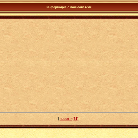
Информация о пользователе
|
новости(
61
)
|