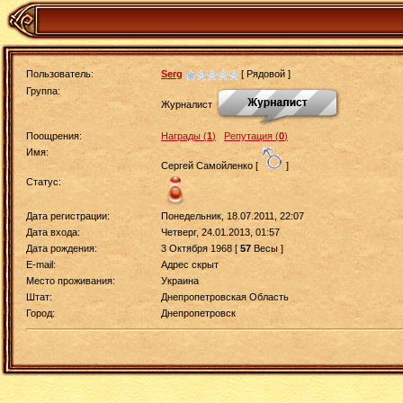
Пользователь:
Serg
[ Рядовой ]
Группа:
Журналист
Поощрения:
Награды (
1
)
Репутация (
0
)
Имя:
Сергей Самойленко [
]
Статус:
Дата регистрации:
Понедельник, 18.07.2011, 22:07
Дата входа:
Четверг, 24.01.2013, 01:57
Дата рождения:
3 Октября 1968 [
57
Весы ]
E-mail:
Адрес скрыт
Место проживания:
Украина
Штат:
Днепропетровская Область
Город:
Днепропетровск