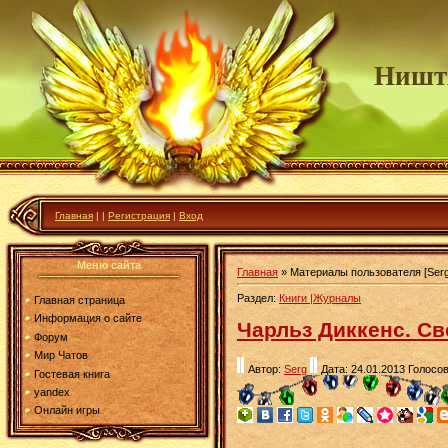
Ништ
Главная
|
|
Регистрация
|
Вход
Меню сайта
Главная
»
Материалы пользователя [Serg
Раздел:
Книги |Журналы
Главная страница
Информация о сайте
Чарльз Диккенс. Св
Форум
Мир Чатов
Автор:
Serg
Дата: 24.01.2013
Голосов
Гостевая книга
yandex
Онлайн игры