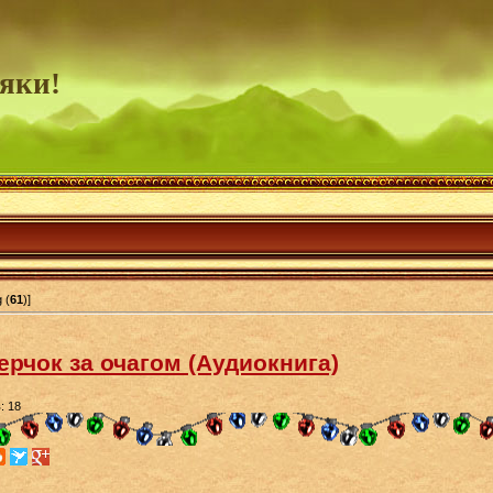
яки!
 (
61
)]
ерчок за очагом (Аудиокнига)
: 18