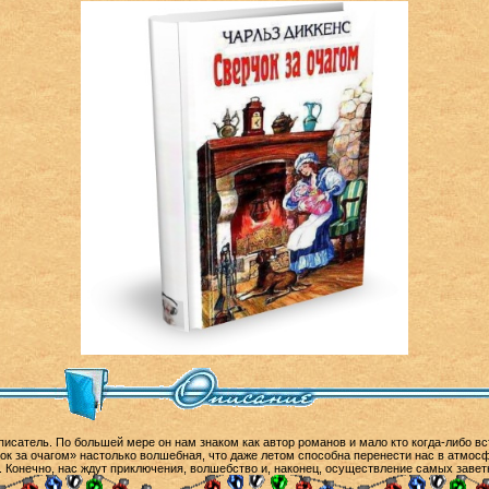
писатель. По большей мере он нам знаком как автор романов и мало кто когда-либо вс
ок за очагом» настолько волшебная, что даже летом способна перенести нас в атмосф
Конечно, нас ждут приключения, волшебство и, наконец, осуществление самых завет