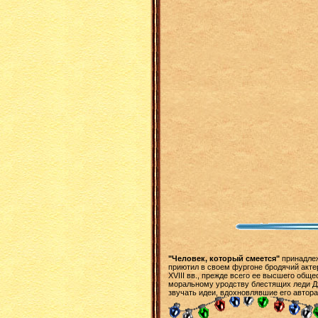
"Человек, который смеется"
принадлеж
приютил в своем фургоне бродячий акте
XVIII вв., прежде всего ее высшего об
моральному уродству блестящих леди Дж
звучать идеи, вдохновлявшие его автора