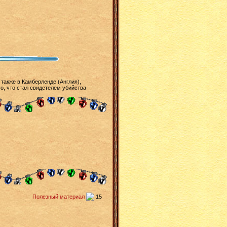
 также в Камберленде (Англия),
о, что стал свидетелем убийства
Полезный материал
15