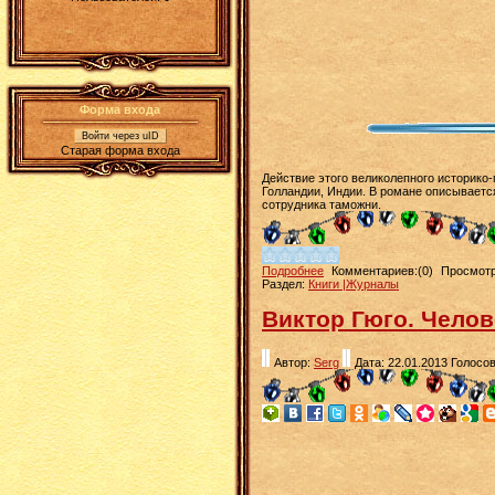
Форма входа
Войти через uID
Старая форма входа
Действие этого великолепного историко-
Голландии, Индии. В романе описывается
сотрудника таможни.
Подробнее
Комментариев:(0)
Просмотр
Раздел:
Книги |Журналы
Виктор Гюго. Челов
Автор:
Serg
Дата: 22.01.2013
Голосов