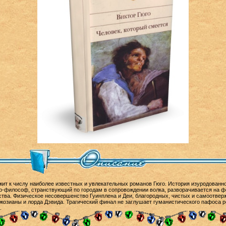
ит к числу наиболее известных и увлекательных романов Гюго. История изуродованно
р-философ, странствующий по городам в сопровождении волка, разворачивается на фо
щества. Физическое несовершенство Гуинплена и Деи, благородных, чистых и самоотве
озианы и лорда Дэвида. Трагический финал не заглушает гуманистического пафоса р
.