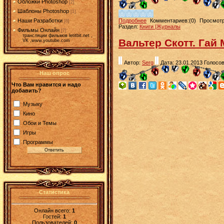
Обложки Photoshop
[2]
Шаблоны Photoshop
[1]
Наши Разработки
Подробнее
Комментариев:(0)
Просмотр
[6]
Раздел:
Книги |Журналы
Фильмы Онлайн
[7]
трансляции фильмов letitbit.net ,
Вальтер Скотт. Гай
VK ,www.youtube.com
Автор:
Serg
Дата: 23.01.2013
Голосов
Наш опрос
Что Вам нравится и надо
добавить?
Музыку
Кино
Обои и Темы
Игры
Программы
Статистика
Онлайн всего:
1
Гостей:
1
Пользователей:
0