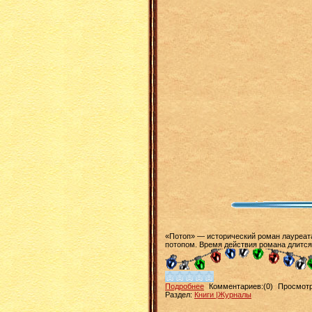
«Потоп» — исторический роман лауреат
потопом. Время действия романа длится
Подробнее
Комментариев:(0)
Просмотр
Раздел:
Книги |Журналы