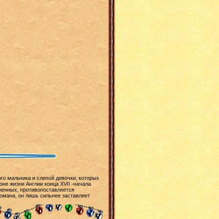
го мальчика и слепой девочки, которых
не жизни Англии конца XVII -начала
рженных, противопоставляется
омана, он лишь сильнее заставляет