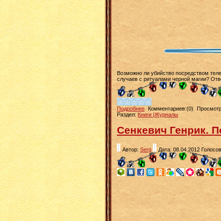
Возможно ли убийство посредством теле
случаев с ритуалами черной магии? Отв
Подробнее
Комментариев:(0)
Просмотр
Раздел:
Книги |Журналы
Сенкевич Генрик. П
Автор:
Serg
Дата: 08.04.2012
Голосов