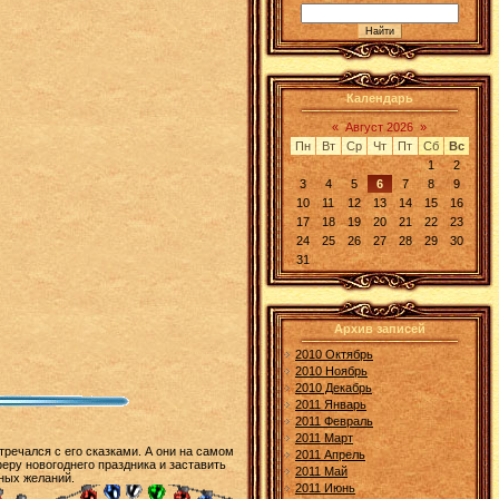
Календарь
«
Август 2026
»
Пн
Вт
Ср
Чт
Пт
Сб
Вс
1
2
3
4
5
6
7
8
9
10
11
12
13
14
15
16
17
18
19
20
21
22
23
24
25
26
27
28
29
30
31
Архив записей
2010 Октябрь
2010 Ноябрь
2010 Декабрь
2011 Январь
2011 Февраль
2011 Март
тречался с его сказками. А они на самом
2011 Апрель
еру новогоднего праздника и заставить
2011 Май
ных желаний.
2011 Июнь