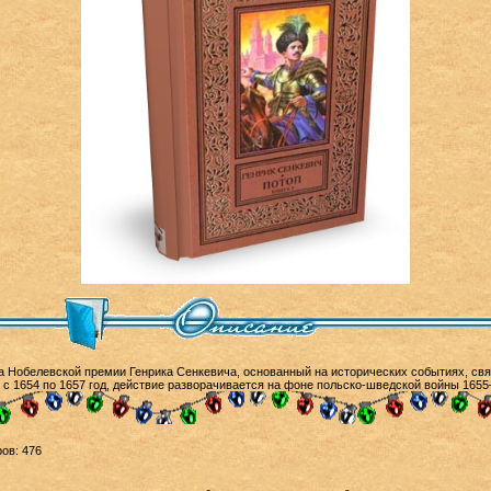
а Нобелевской премии Генрика Сенкевича, основанный на исторических событиях, с
 с 1654 по 1657 год, действие разворачивается на фоне польско-шведской войны 1655
ов: 476