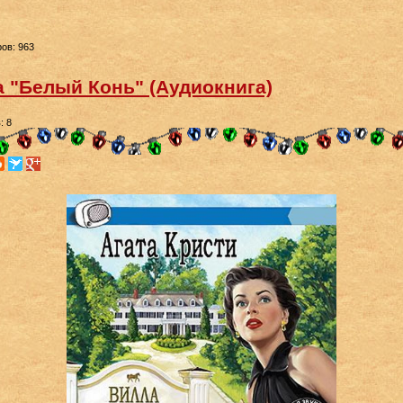
ов: 963
а "Белый Конь" (Аудиокнига)
: 8