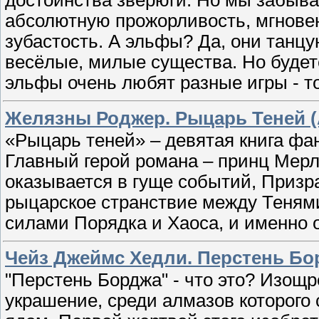
абсолютную прожорливость, мгнов
зубастость. А эльфы? Да, они танцу
весёлые, милые существа. Но будете
эльфы очень любят разные игры - то
Желязны Роджер. Рыцарь Теней (
«Рыцарь теней» – девятая книга фа
Главный герой романа – принц Мерл
оказывается в гуще событий, Призра
рыцарское странствие между Тенями
силами Порядка и Хаоса, и именно о
Чейз Джеймс Хедли. Перстень Бо
"Перстень Борджа" - что это? Изощ
украшение, среди алмазов которого 