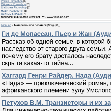
Рамки Photoshop
[6]
Обложки Photoshop
[2]
Шаблоны Photoshop
[1]
Наши Разработки
[6]
Фильмы Онлайн
[7]
трансляции фильмов letitbit.net , VK ,www.youtube.com
Главная
»
Материалы пользователя [Serg (
61
)]
Ги де Мопассан. Пьер и Жан (Ауд
Рассказ об одной семье, в которой 
наследство от старого друга семьи.
почему его брату досталось наследст
скрыта какая-то тайна...
Хаггард Генри Райдер. Нада (Ауди
«Нада» — приключенческий роман, 
африканского племени зулу Умслопо
Петухов В.М. Транзисторы и их за
Для инженерно-технических работн