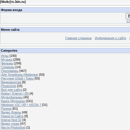
[
Wulk@n.3dn.ru
]
Форма входа
В
Ст
Меню сайта
Главная страница
Информация о сайте
Categories
Игры
[190]
Музыка
[286]
Фильмы
[299]
Сериалы
[14]
Программы
[467]
Для Телефона (Мабилка)
[50]
Рисунки| Обой | Темы
[55]
Видеомонтаж
[8]
Photoshop
[15]
Всё для сайта
[2]
Кряки | Kлючи | SN
[4]
Мультфильмы
[45]
Книги |Журналы
[161]
Windows \OC |XP | VISTA| 7
[31]
Разное
[61]
Видео |Клипы
[49]
Новости Сайта
[9]
Ключи Nod 32
[4]
Видео уроки
[47]
Кисти Photoshop
[1]