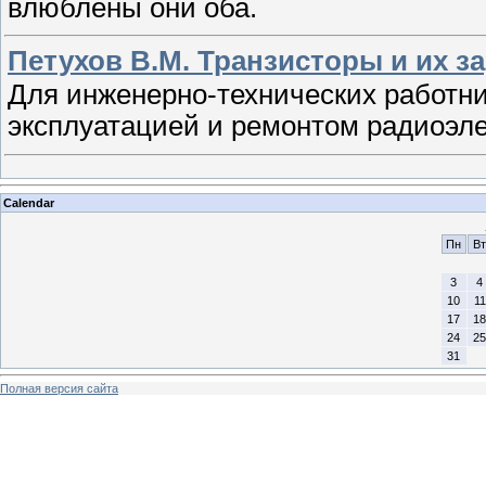
влюблены они оба.
Петухов В.М. Транзисторы и их з
Для инженерно-технических работн
эксплуатацией и ремонтом радиоэле
Calendar
Пн
Вт
3
4
10
11
17
18
24
25
31
Полная версия сайта