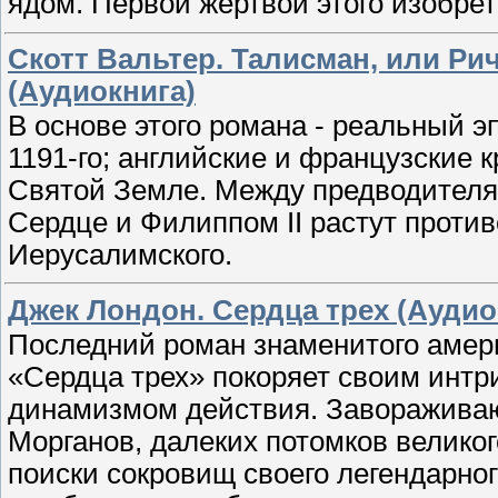
ядом. Первой жертвой этого изобрет
Скотт Вальтер. Талисман, или Ри
(Аудиокнига)
В основе этого романа - реальный э
1191-го; английские и французские 
Святой Земле. Между предводителя
Сердце и Филиппом II растут против
Иерусалимского.
Джек Лондон. Сердца трех (Аудио
Последний роман знаменитого амер
«Сердца трех» покоряет своим инт
динамизмом действия. Завораживаю
Морганов, далеких потомков великог
поиски сокровищ своего легендарног