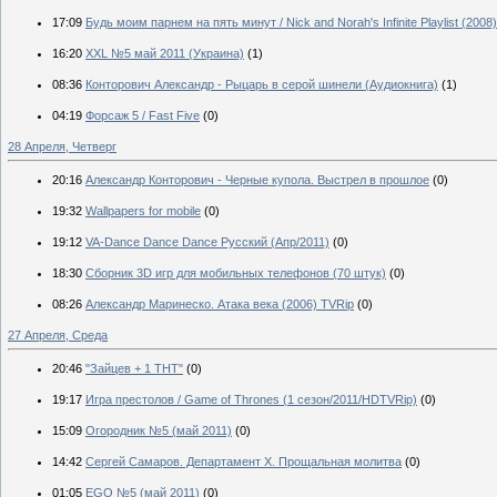
17:09
Будь моим парнем на пять минут / Nick and Norah's Infinite Playlist (2008
16:20
XXL №5 май 2011 (Украина)
(1)
08:36
Конторович Александр - Рыцарь в серой шинели (Аудиокнига)
(1)
04:19
Форсаж 5 / Fast Five
(0)
28 Апреля, Четверг
20:16
Александр Конторович - Черные купола. Выстрел в прошлое
(0)
19:32
Wallpapers for mobile
(0)
19:12
VA-Dance Dance Dance Русский (Апр/2011)
(0)
18:30
Сборник 3D игр для мобильных телефонов (70 штук)
(0)
08:26
Александр Маринеско. Атака века (2006) TVRip
(0)
27 Апреля, Среда
20:46
"Зайцев + 1 ТHT"
(0)
19:17
Игра престолов / Game of Thrones (1 сезон/2011/HDTVRip)
(0)
15:09
Огородник №5 (май 2011)
(0)
14:42
Сергей Самаров. Департамент Х. Прощальная молитва
(0)
01:05
EGO №5 (май 2011)
(0)