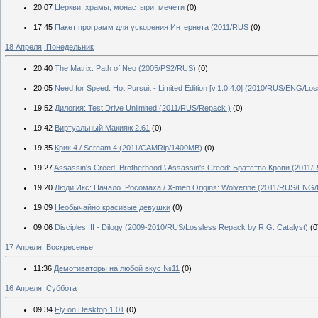
20:07
Церкви, храмы, монастыри, мечети
(0)
17:45
Пакет программ для ускорения Интернета (2011/RUS
(0)
18 Апреля, Понедельник
20:40
The Matrix: Path of Neo (2005/PS2/RUS)
(0)
20:05
Need for Speed: Hot Pursuit - Limited Edition [v.1.0.4.0] (2010/RUS/ENG/Lo
19:52
Дилогия: Test Drive Unlimited (2011/RUS/Repack )
(0)
19:42
Виртуальный Макияж 2.61
(0)
19:35
Крик 4 / Scream 4 (2011/CAMRip/1400MB)
(0)
19:27
Assassin's Creed: Brotherhood \ Assassin's Creed: Братство Крови (2011
19:20
Люди Икс: Начало. Росомаха / X-men Origins: Wolverine (2011/RUS/ENG/
19:09
Необычайно красивые девушки
(0)
09:06
Disciples III - Dilogy (2009-2010/RUS/Lossless Repack by R.G. Catalyst)
(0
17 Апреля, Воскресенье
11:36
Демотиваторы на любой вкус №11
(0)
16 Апреля, Суббота
09:34
Fly on Desktop 1.01
(0)