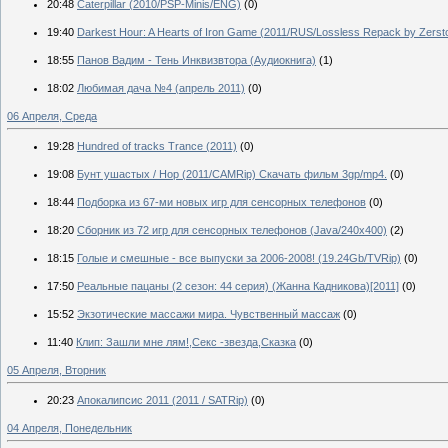
20:48
Caterpillar (2010/PSP-Minis/ENG)
(0)
19:40
Darkest Hour: A Hearts of Iron Game (2011/RUS/Lossless Repack by Zerst
18:55
Панов Вадим - Тень Инквизвтора (Аудиокнига)
(1)
18:02
Любимая дача №4 (апрель 2011)
(0)
06 Апреля, Среда
19:28
Hundred of tracks Trance (2011)
(0)
19:08
Бунт ушастых / Hop (2011/CAMRip) Скачать фильм 3gp/mp4.
(0)
18:44
Подборка из 67-ми новых игр для сенсорных телефонов
(0)
18:20
Сборник из 72 игр для сенсорных телефонов (Java/240x400)
(2)
18:15
Голые и смешные - все выпуски за 2006-2008! (19.24Gb/TVRip)
(0)
17:50
Реальные пацаны (2 сезон: 44 серия) (Жанна Кадникова)[2011]
(0)
15:52
Экзотические массажи мира. Чувственный массаж
(0)
11:40
Клип: Зашли мне лям!,Секс -звезда,Сказка
(0)
05 Апреля, Вторник
20:23
Апокалипсис 2011 (2011 / SATRip)
(0)
04 Апреля, Понедельник