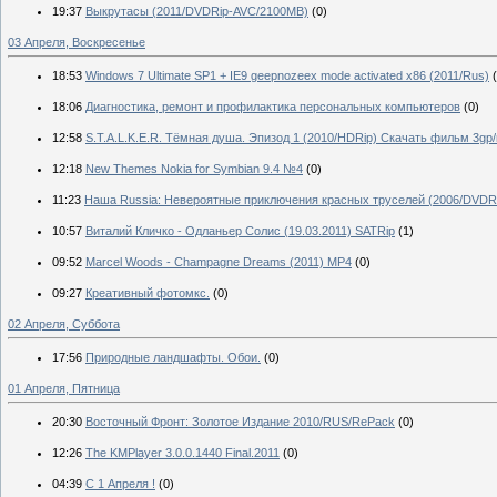
19:37
Выкрутасы (2011/DVDRip-AVC/2100MB)
(0)
03 Апреля, Воскресенье
18:53
Windows 7 Ultimate SP1 + IE9 geepnozeex mode activated x86 (2011/Rus)
18:06
Диагностика, ремонт и профилактика персональных компьютеров
(0)
12:58
S.T.A.L.K.E.R. Тёмная душа. Эпизод 1 (2010/HDRip) Скачать фильм 3gp
12:18
New Themes Nokia for Symbian 9.4 №4
(0)
11:23
Наша Russia: Невероятные приключения красных труселей (2006/DVDR
10:57
Виталий Кличко - Одланьер Солис (19.03.2011) SATRip
(1)
09:52
Marcel Woods - Champagne Dreams (2011) MP4
(0)
09:27
Креативный фотомкс.
(0)
02 Апреля, Суббота
17:56
Природные ландшафты. Обои.
(0)
01 Апреля, Пятница
20:30
Восточный Фронт: Золотое Издание 2010/RUS/RePack
(0)
12:26
The KMPlayer 3.0.0.1440 Final.2011
(0)
04:39
С 1 Апреля !
(0)