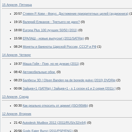
15 Апреля, Пятница
20:57
Стивен Р. Кови - Фокус. Достижение приоритетных целей (аудиокнига)
(
19:15
Валерий Елманов - Третьего не дано?
(0)
18:00
Europa Plus 100 лучших 50/50 (2011)
(0)
15:58
ЕРАЛАШ - новые выпуски! (2011/SATRip)
(0)
08:24
Монеты и банкноты Царской России, СССР и РФ
(1)
14 Апреля, Четверг
19:37
Маша Гойя - Пою, но не думаю (2011)
(0)
08:42
Автомобильные обои.
(0)
08:23
Балбесы 3D / Olsen Banden pa de bonede gulve (2010) DVDRip
(2)
00:06
Зайцев+1 (SATRip) / Зайцев+1 - s 1 сезон e1 и 2 серия [2011г.]
(0)
13 Апреля, Среда
00:30
Как реально откосить от армии! (ISO/95Mb)
(0)
12 Апреля, Вторник
21:42
Autodesk Mudbox 2012 (2011/RUS/x32/x64)
(0)
20:56
Gods Eater Burst (2011/PSP/ENG)
(0)