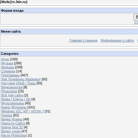
[
Wulk@n.3dn.ru
]
Форма входа
В
Ст
Меню сайта
Главная страница
Информация о сайте
Categories
Игры
[190]
Музыка
[286]
Фильмы
[299]
Сериалы
[14]
Программы
[467]
Для Телефона (Мабилка)
[50]
Рисунки| Обой | Темы
[55]
Видеомонтаж
[8]
Photoshop
[15]
Всё для сайта
[2]
Кряки | Kлючи | SN
[4]
Мультфильмы
[45]
Книги |Журналы
[161]
Windows \OC |XP | VISTA| 7
[31]
Разное
[61]
Видео |Клипы
[49]
Новости Сайта
[9]
Ключи Nod 32
[4]
Видео уроки
[47]
Кисти Photoshop
[1]