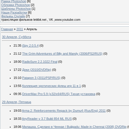
Рамки Photoshop
[6]
Обложки Photoshop
[2]
Шаблоны Photoshop
[1]
Наши Разработки
[6]
Фильмы Онлайн
[7]
трансляции фильмов letitbit.net , VK ,www.youtube.com
Главная
»
2011
»
Апрель
30 Апреля, Суббота
21:35
iSpy 2.0.5.4
(0)
21:12
The Grim Adventures of Billy and Mandy (2006/PS2/RUS)
(0)
18:00
RadioSure 2.2.1022 Final
(0)
17:22
Доки (2010/DVDRip)
(0)
15:10
Patapon 3 (2011/PSP/RUS)
(0)
13:55
Коллекция эротических флеш игр 11 в 1
(0)
09:35
DriverMax Pro 5.9 (x32/x64/RUS) Тихая установка
(0)
29 Апреля, Пятница
19:03
Arma 2: Reinforcements Repack by Dumu4 (Rus/Eng) 2011
(0)
18:33
AnyReader v 3.7 Build 854 ML RUS
(0)
18:06
Милашка. Сделано в Ченнае / Bujjigadu: Made in Chennai (2008) DVDRip
(