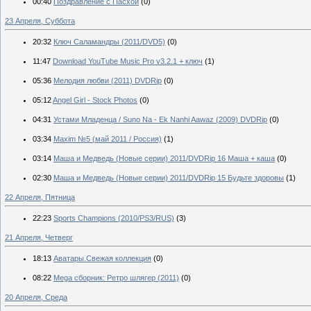
00:40
Поздравление с Пасхой
(0)
23 Апреля, Суббота
20:32
Ключ Саламандры (2011/DVD5)
(0)
11:47
Download YouTube Music Pro v3.2.1 + ключ
(1)
05:36
Мелодия любви (2011) DVDRip
(0)
05:12
Angel Girl - Stock Photos
(0)
04:31
Устами Младенца / Suno Na - Ek Nanhi Aawaz (2009) DVDRip
(0)
03:34
Maxim №5 (май 2011 / Россия)
(1)
03:14
Маша и Медведь (Новые серии) 2011/DVDRip 16 Маша + каша
(0)
02:30
Маша и Медведь (Новые серии) 2011/DVDRip 15 Будьте здоровы
(1)
22 Апреля, Пятница
22:23
Sports Champions (2010/PS3/RUS)
(3)
21 Апреля, Четверг
18:13
Аватары.Свежая коллекция
(0)
08:22
Mega сборник: Ретро шлягер (2011)
(0)
20 Апреля, Среда