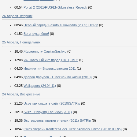
00:54
Portal 2 (2011/RUS/ENG/Lossless Repack
(0)
26 Апреля, Вторник
08:46
Первый отряд / Fasuto sukuwaddo (2009) HDRip
(0)
01:52
Беги, сука, беги!
(0)
25 Апреля, Понедельник
18:46
Журналисту CapitanSashko
(0)
12:08
VA - Клубный хит-парад (2011) MP3
(0)
04:30
Инфинити - Видеоколлекция 2011
(1)
04:06
Даврон Давуров - С песней по жизни (2010)
(0)
03:25
Wallpapers (24.04.11)
(0)
24 Апреля, Воскресенье
21:25
Ucoz как создать сайт (2010)SATRip
(0)
20:10
Skillz - Enjoying The View (2011)
(0)
19:36
Экстрасенсы против ученых (2011) SATRip
(0)
18:47
Союз зверей / Konferenz der Tiere / Animals United (2010/HDRip)
(0)