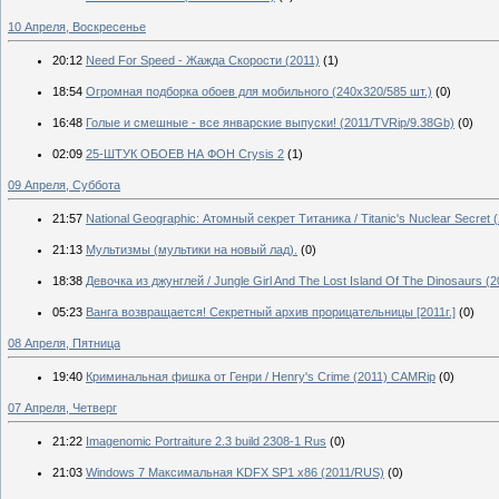
10 Апреля, Воскресенье
20:12
Need For Speed - Жажда Скорости (2011)
(1)
18:54
Огромная подборка обоев для мобильного (240x320/585 шт.)
(0)
16:48
Голые и смешные - все январские выпуски! (2011/TVRip/9.38Gb)
(0)
02:09
25-ШТУК ОБОЕВ НА ФОН Crysis 2
(1)
09 Апреля, Суббота
21:57
National Geographic: Атомный секрет Титаника / Titanic's Nuclear Secret 
21:13
Мультизмы (мультики на новый лад).
(0)
18:38
Девочка из джунглей / Jungle Girl And The Lost Island Of The Dinosaurs (
05:23
Ванга возвращается! Секретный архив прорицательницы [2011г.]
(0)
08 Апреля, Пятница
19:40
Криминальная фишка от Генри / Henry's Crime (2011) CAMRip
(0)
07 Апреля, Четверг
21:22
Imagenomic Portraiture 2.3 build 2308-1 Rus
(0)
21:03
Windows 7 Максимальная KDFX SP1 x86 (2011/RUS)
(0)