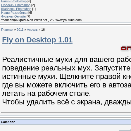
Рамки Photoshop
[6]
Обложки Photoshop
[2]
Шаблоны Photoshop
[1]
Наши Разработки
[6]
Фильмы Онлайн
[7]
трансляции фильмов letitbit.net , VK ,www.youtube.com
Главная
»
2011
»
Апрель
»
16
Fly on Desktop 1.01
Реалистичные мухи для вашего рабо
поведение реальных мух. Запустите 
истинные мухи. Щелкните правой кн
где вы можете включить его в автоза
летать на рабочем столе.
Чтобы удалить всё с экрана, дважды
Calendar