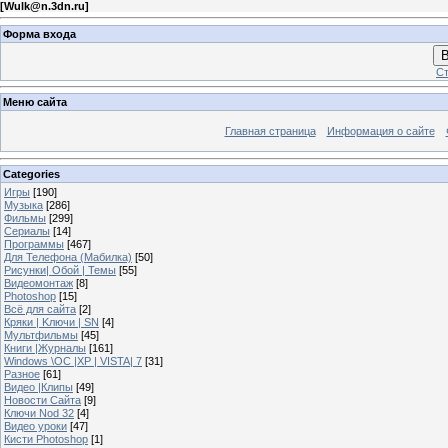
[
Wulk@n.3dn.ru
]
Форма входа
В
Ст
Меню сайта
Главная страница
Информация о сайте
Categories
Игры
[190]
Музыка
[286]
Фильмы
[299]
Сериалы
[14]
Программы
[467]
Для Телефона (Мабилка)
[50]
Рисунки| Обой | Темы
[55]
Видеомонтаж
[8]
Photoshop
[15]
Всё для сайта
[2]
Кряки | Kлючи | SN
[4]
Мультфильмы
[45]
Книги |Журналы
[161]
Windows \OC |XP | VISTA| 7
[31]
Разное
[61]
Видео |Клипы
[49]
Новости Сайта
[9]
Ключи Nod 32
[4]
Видео уроки
[47]
Кисти Photoshop
[1]