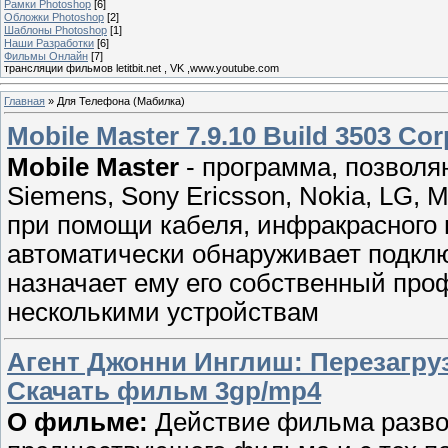
Рамки Photoshop
[6]
Обложки Photoshop
[2]
Шаблоны Photoshop
[1]
Наши Разработки
[6]
Фильмы Онлайн
[7]
трансляции фильмов letitbit.net , VK ,www.youtube.com
Главная
»
Для Телефона (Мабилка)
Mobile Master 7.9.10 Build 3503 Cor
Mobile Master
- программа, позвол
Siemens, Sony Ericsson, Nokia, LG, 
при помощи кабеля, инфракрасного п
автоматически обнаруживает подкл
назначает ему его собственный проф
несколькими устройствам
Агент Джонни Инглиш: Перезагрузк
Скачать фильм 3gp/mp4
О фильме:
Действие фильма развор