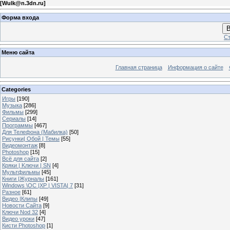
[
Wulk@n.3dn.ru
]
Форма входа
В
Ст
Меню сайта
Главная страница
Информация о сайте
Categories
Игры
[190]
Музыка
[286]
Фильмы
[299]
Сериалы
[14]
Программы
[467]
Для Телефона (Мабилка)
[50]
Рисунки| Обой | Темы
[55]
Видеомонтаж
[8]
Photoshop
[15]
Всё для сайта
[2]
Кряки | Kлючи | SN
[4]
Мультфильмы
[45]
Книги |Журналы
[161]
Windows \OC |XP | VISTA| 7
[31]
Разное
[61]
Видео |Клипы
[49]
Новости Сайта
[9]
Ключи Nod 32
[4]
Видео уроки
[47]
Кисти Photoshop
[1]