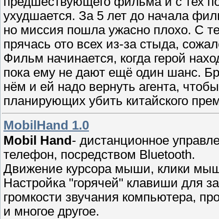
предшествующего фильма и с тех п
ухудшается. За 5 лет до начала фи
но миссия пошла ужасно плохо. С те
прячась ото всех из-за стыда, сожа
Фильм начинается, когда герой нахо
пока ему не дают ещё один шанс. Б
нём и ей надо вернуть агента, чтобы
планирующих убить китайского пре
MobilHand 1.0
Mobil Hand
- дистанционное управл
телефон, посредством Bluetooth.
Движение курсора мыши, клики мыши
Настройка "горячей" клавиши для з
громкости звучания компьютера, пр
и многое другое.