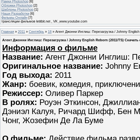
Рамки Photoshop
[6]
Обложки Photoshop
[2]
Шаблоны Photoshop
[1]
Наши Разработки
[6]
Фильмы Онлайн
[7]
трансляции фильмов letitbit.net , VK ,www.youtube.com
Главная
»
2011
»
Сентябрь
»
18
» Агент Джонни Инглиш: Перезагрузка / Johnny Englis
Агент Джонни Инглиш: Перезагрузка / Johnny English Reborn (2011/TS) Скачат
Информация о фильме
Название:
Агент Джонни Инглиш: Пе
Оригинальное название:
Johnny En
Год выхода:
2011
Жанр:
боевик, комедия, приключен
Режиссер:
Оливер Паркер
В ролях:
Роуэн Эткинсон, Джиллиан
Дэниэл Калуя, Ричард Шифф, Бен М
Чонг, Жозефин Де Ла Буме
О фильме:
Действие фильма развор