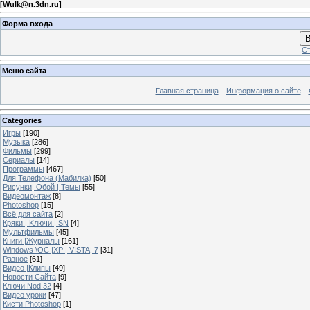
[
Wulk@n.3dn.ru
]
Форма входа
В
Ст
Меню сайта
Главная страница
Информация о сайте
Categories
Игры
[190]
Музыка
[286]
Фильмы
[299]
Сериалы
[14]
Программы
[467]
Для Телефона (Мабилка)
[50]
Рисунки| Обой | Темы
[55]
Видеомонтаж
[8]
Photoshop
[15]
Всё для сайта
[2]
Кряки | Kлючи | SN
[4]
Мультфильмы
[45]
Книги |Журналы
[161]
Windows \OC |XP | VISTA| 7
[31]
Разное
[61]
Видео |Клипы
[49]
Новости Сайта
[9]
Ключи Nod 32
[4]
Видео уроки
[47]
Кисти Photoshop
[1]