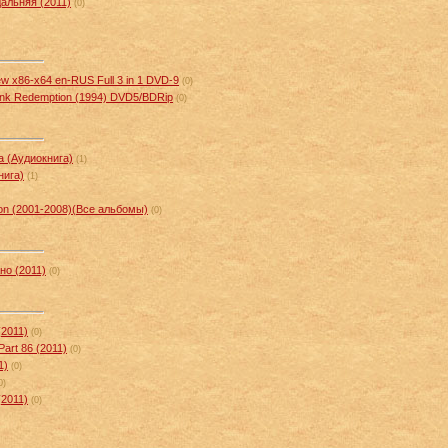
альняя (2011)
(0)
ew x86-x64 en-RUS Full 3 in 1 DVD-9
(0)
nk Redemption (1994) DVD5/BDRip
(0)
а (Аудиокнига)
(1)
нига)
(1)
tion (2001-2008)(Все альбомы)
(0)
но (2011)
(0)
(2011)
(0)
Part 86 (2011)
(0)
1)
(0)
0)
(2011)
(0)