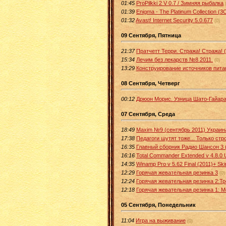
01:45
ProPilkki 2 V 0.7 / Зимняя рыбалка
01:39
Enigma - The Platinum Collection (3
01:32
Avast! Internet Security 5.0.677
(0)
09 Сентября, Пятница
21:37
Пратчетт Терри. Стража! Стража! 
15:34
Лечим без лекарств №8 2011.
(0)
13:29
Конструирование источников пита
08 Сентября, Четверг
00:12
Дрюон Морис. Узница Шато-Гайара
07 Сентября, Среда
18:49
Maxim №9 (сентябрь 2011) Украин
17:38
Педагоги шутят тоже... Только стр
16:35
Главный сборник Радио Шансон 3 
16:16
Total Commander Extended v 4.8.0 
14:35
Winamp Pro v 5.62 Final (2011)+ Ski
12:29
Горячая жевательная резинка 3
(0)
12:24
Горячая жевательная резинка 2:Тр
12:18
Горячая жевательная резинка 1: 
05 Сентября, Понедельник
11:04
Игра на выживание
(0)