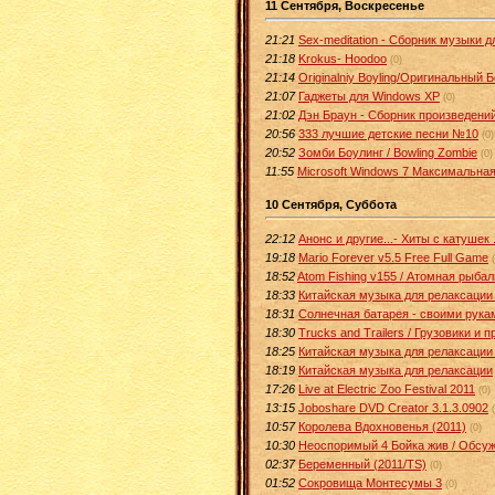
11 Сентября, Воскресенье
21:21
Sex-meditation - Сборник музыки 
21:18
Krokus- Hoodoo
(0)
21:14
Originalniy Boyling/Оригинальный 
21:07
Гаджеты для Windows XP
(0)
21:02
Дэн Браун - Сборник произведени
20:56
333 лучшие детские песни №10
(0)
20:52
Зомби Боулинг / Bowling Zombie
(0)
11:55
Microsoft Windows 7 Максимальная
10 Сентября, Суббота
22:12
Анонс и другие...- Хиты с катушек 
19:18
Mario Forever v5.5 Free Full Game
18:52
Atom Fishing v155 / Атомная рыбал
18:33
Китайская музыка для релаксации 
18:31
Солнечная батарея - своими руками
18:30
Trucks and Trailers / Грузовики и 
18:25
Китайская музыка для релаксации 
18:19
Китайская музыка для релаксации
17:26
Live at Electric Zoo Festival 2011
(0)
13:15
Joboshare DVD Creator 3.1.3.0902
10:57
Королева Вдохновенья (2011)
(0)
10:30
Неоспоримый 4 Бойка жив / Обсуж
02:37
Беременный (2011/TS)
(0)
01:52
Сокровища Монтесумы 3
(0)