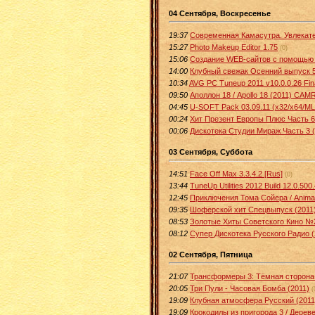
04 Сентября, Воскресенье
19:37
Современная Камасутра. Увлекат
15:27
Photo Makeup Editor 1.75
(0)
15:06
Создание WEB-сайтов с помощью 
14:00
Клубный свежак Осенний выпуск 5
10:34
AVG PC Tuneup 2011 v10.0.0.26 Fina
09:50
Аполлон 18 / Apollo 18 (2011) CAMR
04:45
U-SOFT Pack 03.09.11 (x32/x64/ML/R
00:24
Хит Презент Европы Плюс Часть 6
00:06
Дискотека Студии Мираж Часть 3 (
03 Сентября, Суббота
14:51
Face Off Max 3.3.4.2 [Rus]
(0)
13:44
TuneUp Utilities 2012 Build 12.0.500
12:45
Приключения Тома Сойера / Animat
09:35
Шоферской хит Спецвыпуск (2011
08:53
Золотые Хиты Советского Кино №2
08:12
Супер Дискотека Русского Радио (
02 Сентября, Пятница
21:07
Трансформеры 3: Тёмная сторона Л
20:05
Три Пули - Часовая Бомба (2011)
(
19:09
Клубная атмосфера Русский (2011
19:09
Крокодилы из пригорода 3 / Деревен