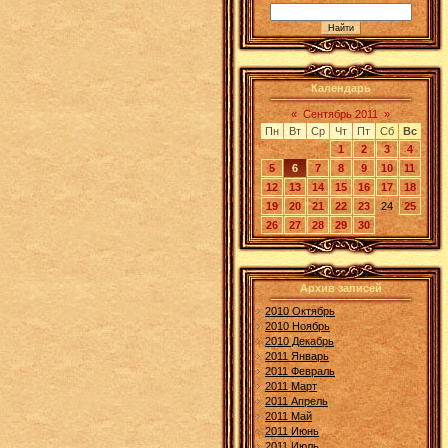
Календарь
«
Сентябрь 2011
»
Пн
Вт
Ср
Чт
Пт
Сб
Вс
1
2
3
4
5
6
7
8
9
10
11
12
13
14
15
16
17
18
19
20
21
22
23
24
25
26
27
28
29
30
Архив записей
2010 Октябрь
2010 Ноябрь
2010 Декабрь
2011 Январь
2011 Февраль
2011 Март
2011 Апрель
2011 Май
2011 Июнь
2011 Июль