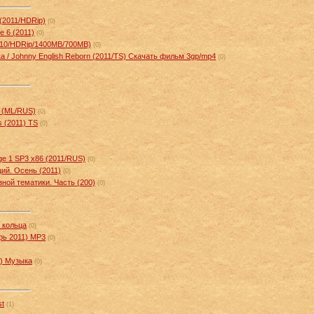
 (2011/HDRip)
(0)
е 6 (2011)
(0)
2010/HDRip/1400MB/700MB)
(0)
а / Johnny English Reborn (2011/TS) Скачать фильм 3gp/mp4
(0)
al (ML/RUS)
(0)
 (2011) TS
(0)
age 1 SP3 x86 (2011/RUS)
(0)
ий. Осень (2011)
(0)
зной тематики. Часть (200)
(0)
 кольца
(0)
брь 2011) MP3
(0)
1) Музыка
(0)
st
(1)