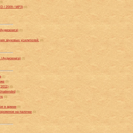
(0)
CD / 2009 / MP3)
(0)
(Аудиокнига)
(1)
ния звуковых усилителей.
(0)
 (Аудиокнига)
(1)
а
(1)
оже
(0)
(2011)
(0)
Unattended
(0)
ns
(0)
ое в армии
(0)
Мороженое на палочке
(0)