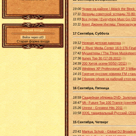
19:00
Чужие на районе / Attack the Block
17:11
Легенды советской эстрады 70-80-
11:03
Все путем / Everything Must Go (
10:11
Агент Джонни Инглиш: Перезагрузк
Форма входа
17 Сентября, Суббота
Войти через uID
Старая форма входа
19:12
Нежная детская рамочка
(0)
17:48
J. River Media Center 16.0.176 Fin
17:42
Мушкетеры / The Three Musketeers
17:36
Itunes Top 30 (17.09.2011)
(0)
14:39
200 Хитов осени 50/50 (2011)
(0)
14:25
Windows XP Professional SP 3 Will
14:15
Горячие русские новинки FM станц
11:34
Сборник обоев на рабочий стол ра
16 Сентября, Пятница
18:59
Свадебная обложка DVD- Золотые
18:47
VA - Future Top 100 Trance (сентя
15:26
Unrest - Greatest Hits 2011
(0)
10:58
XXXL танцевальный Русский (201
15 Сентября, Четверг
23:41
Markus Schulz - Global DJ Broadca