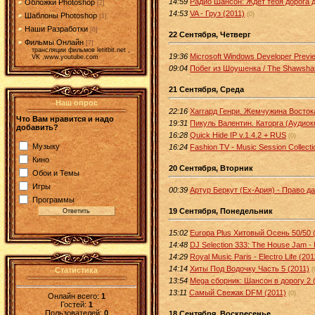
14:59
Радио Шансон: Ждет тебя дорога д
Обложки Photoshop
[2]
14:53
VA - Груз (2011)
(0)
Шаблоны Photoshop
[1]
Наши Разработки
[6]
22 Сентября, Четверг
Фильмы Онлайн
[7]
трансляции фильмов letitbit.net ,
19:36
Microsoft Windows Developer Previ
VK ,www.youtube.com
09:04
Побег из Шоушенка / The Shawsha
21 Сентября, Среда
Наш опрос
22:16
Хаггард Генри. Жемчужина Восток
Что Вам нравится и надо
19:31
Пикуль Валентин. Каторга (Аудиок
добавить?
16:28
Quick Hide IP v.1.4.2 + RUS
(0)
Музыку
16:24
Fashion TV - Music Session Collec
Кино
20 Сентября, Вторник
Обои и Темы
Игры
00:39
Артур Беркут (Ex-Ария) - Право да
Программы
19 Сентября, Понедельник
15:02
Europa Plus Хитовый Осень 50/50 
14:48
DJ Selection 333: The House Jam - 
14:29
Royal Music Paris - Electro Life (201
14:14
Хиты Под Водочку Часть 5 (2011)
(
Статистика
13:54
Mega сборник: Шансон в дорогу 2 
13:11
Самый Свежак DFM (2011)
(0)
Онлайн всего:
1
Гостей:
1
Пользователей:
0
18 Сентября, Воскресенье