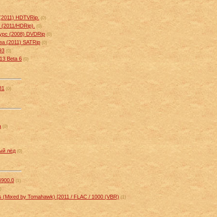
l (2011) HDTVRip.
(0)
 (2011/HDRip).
(0)
урс (2008) DVDRip
(0)
а (2011) SATRip
(0)
93
(0)
.13 Beta 6
(0)
81
(0)
a
(0)
ый лёд
(0)
4900.0
(1)
)
ass (Mixed by Tomahawk) [2011 / FLAC / 1000 (VBR)
(1)