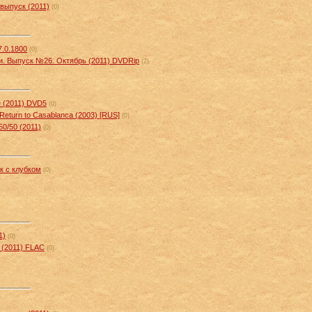
выпуск (2011)
(0)
7.0.1800
(0)
. Выпуск №26. Октябрь (2011) DVDRip
(2)
e (2011) DVD5
(0)
 Return to Casablanca (2003) [RUS]
(0)
0/50 (2011)
(0)
к с клубком
(0)
1)
(0)
" (2011) FLAC
(0)