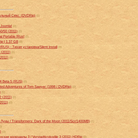
ельный Секс. (DVDRip)
(0)
Joomla!
(0)
0/50 (2011)
(0)
l Portable [Rus]
(0)
ip | 1.37 GB
(0)
US) - Тихая установка/Silent Install
(0)
 (2011)
(0)
2011)
(0)
.4 Beta 5 (RUS)
(0)
ed Adventures of Tom Sawyer (1998 / DVDRip)
(0)
)
(0)
 (2011)
(0)
2011)
(0)
уны / Transformers: Dark of the Moon (2011/Scr/1400MB)
(1)
0)
)
(0)
ские крокодилы 3 / Vorstadtkrokodile 3 (2011) HDRip
(0)