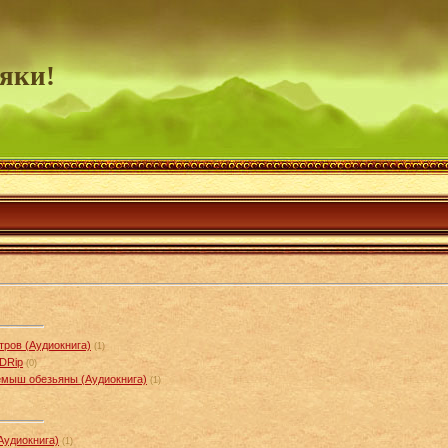
яки!
ров (Аудиокнига)
(1)
HDRip
(0)
иемыш обезьяны (Аудиокнига)
(1)
Аудиокнига)
(1)