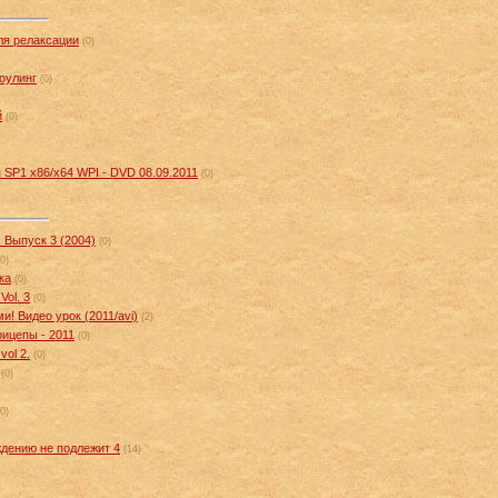
для релаксации
(0)
Боулинг
(0)
й
(0)
 SP1 x86/x64 WPI - DVD 08.09.2011
(0)
. Выпуск 3 (2004)
(0)
(0)
ка
(0)
Vol. 3
(0)
! Видео урок (2011/avi)
(2)
прицепы - 2011
(0)
vol 2.
(0)
(0)
(0)
дению не подлежит 4
(14)