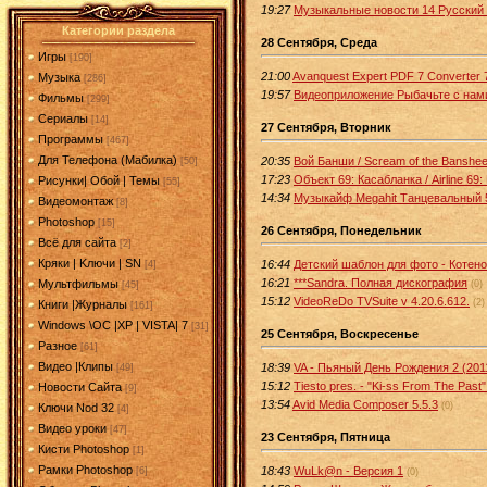
19:27
Музыкальные новости 14 Русский 
Категории раздела
28 Сентября, Среда
Игры
[190]
21:00
Avanquest Expert PDF 7 Converter 
Музыка
[286]
19:57
Видеоприложение Рыбачьте с нами
Фильмы
[299]
Сериалы
[14]
27 Сентября, Вторник
Программы
[467]
Для Телефона (Мабилка)
20:35
Вой Банши / Scream of the Banshe
[50]
17:23
Объект 69: Касабланка / Airline 69:
Рисунки| Обой | Темы
[55]
14:34
Музыкайф Megahit Танцевальный 5
Видеомонтаж
[8]
Photoshop
[15]
26 Сентября, Понедельник
Всё для сайта
[2]
Кряки | Kлючи | SN
16:44
Детский шаблон для фото - Котено
[4]
16:21
***Sandra. Полная дискография
Мультфильмы
(0)
[45]
15:12
VideoReDo TVSuite v 4.20.6.612.
(2)
Книги |Журналы
[161]
Windows \OC |XP | VISTA| 7
[31]
25 Сентября, Воскресенье
Разное
[61]
Видео |Клипы
18:39
VA - Пьяный День Рождения 2 (201
[49]
15:12
Tiesto pres. - "Ki-ss From The Past
Новости Сайта
[9]
13:54
Avid Media Composer 5.5.3
(0)
Ключи Nod 32
[4]
Видео уроки
[47]
23 Сентября, Пятница
Кисти Photoshop
[1]
Рамки Photoshop
18:43
WuLk@n - Версия 1
[6]
(0)