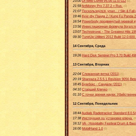
23:00
Dr.Web CureIt v6.00.11.07112
(0)
21:59
ArtMoney Pro 7.37.2 + Rus.
(0)
21:07
Поскользнулся, упал... / Slip & Fal
19:46
Кунг-фу Панда 2 / Kung Fu Panda 2
16:54
Powerbody продвинутый гиревой к
13:56
Инвестиционная формула богатств
13:07
Technotronic - The Greatest Hits 19
09:30
TuneUp Utilities 2012 Build 12.0.600
14 Сентября, Среда
19:26
Hard Disk Sentinel Pro 3.70 Build 49
13 Сентября, Вторник
22:04
Сломанная ветка (2011)
(1)
20:19
Shareaza 2.5.5.1 Revision 9056 Bet
18:45
Бумбокс - Сандали (2011)
(0)
04:10
Старший Кличко
(0)
01:10
С точки зрения науки: Убийственн
12 Сентября, Понедельник
18:44
Audials Radiotracker Standard 8.0.5
17:38
Инструкция по установке ключа.
(0
16:12
VA - Hospitality Festival Drum & B
16:00
MobilHand 1.0
(0)