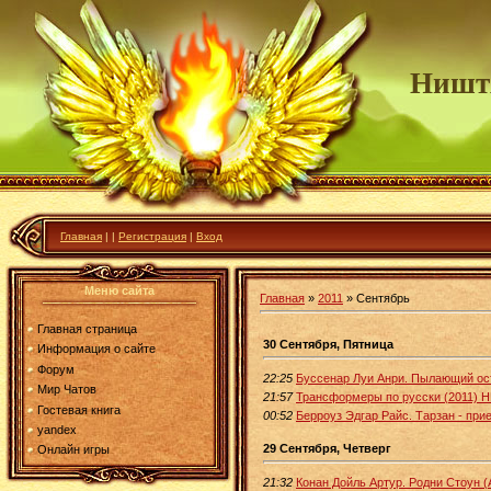
Ништ
Главная
|
|
Регистрация
|
Вход
Меню сайта
Главная
»
2011
»
Сентябрь
Главная страница
30 Сентября, Пятница
Информация о сайте
Форум
22:25
Буссенар Луи Анри. Пылающий ост
Мир Чатов
21:57
Трансформеры по русски (2011) 
Гостевая книга
00:52
Берроуз Эдгар Райс. Тарзан - пр
yandex
29 Сентября, Четверг
Онлайн игры
21:32
Конан Дойль Артур. Родни Стоун (