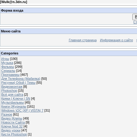
[
Wulk@n.3dn.ru
]
Форма входа
В
Ст
Меню сайта
Главная страница
Информация о сайте
Categories
Игры
[190]
Музыка
[286]
Фильмы
[299]
Сериалы
[14]
Программы
[467]
Для Телефона (Мабилка)
[50]
Рисунки| Обой | Темы
[55]
Видеомонтаж
[8]
Photoshop
[15]
Всё для сайта
[2]
Кряки | Kлючи | SN
[4]
Мультфильмы
[45]
Книги |Журналы
[161]
Windows \OC |XP | VISTA| 7
[31]
Разное
[61]
Видео |Клипы
[49]
Новости Сайта
[9]
Ключи Nod 32
[4]
Видео уроки
[47]
Кисти Photoshop
[1]