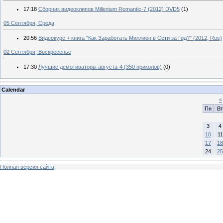
17:18
Сборник видеоклипов Millenium Romantic-7 (2012) DVD5
(1)
05 Сентября, Среда
20:56
Видеокурс + книга "Как Заработать Миллион в Сети за Год?" (2012, Rus)
02 Сентября, Воскресенье
17:30
Лучшие демотиваторы августа-4 (350 приколов)
(0)
Calendar
«
Пн
Вт
3
4
10
11
17
18
24
25
Полная версия сайта