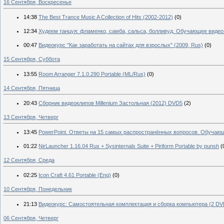
16 Сентября, Воскресенье
14:38
The Best Trance Music A Сollection of Hits (2002-2012)
(0)
12:34
Худеем танцуя: фламенко, самба, сальса, болливуд. Обучающее видео
00:47
Видеокурс "Как заработать на сайтах для взрослых" (2009, Rus)
(0)
15 Сентября, Суббота
13:55
Room Arranger 7.1.0.290 Portable (ML/Rus)
(0)
14 Сентября, Пятница
20:43
Сборник видеоклипов Millenium Застольная (2012) DVD5
(2)
13 Сентября, Четверг
13:45
PowerPoint. Ответы на 15 самых распространённых вопросов. Обучающ
01:22
NirLauncher 1.16.04 Rus + Sysinternals Suite + Piriform Portable by punsh
(
12 Сентября, Среда
02:25
Icon Craft 4.61 Portable (Eng)
(0)
10 Сентября, Понедельник
21:13
Видеокурс: Самостоятельная комплектация и сборка компьютера (2 DVD
06 Сентября, Четверг