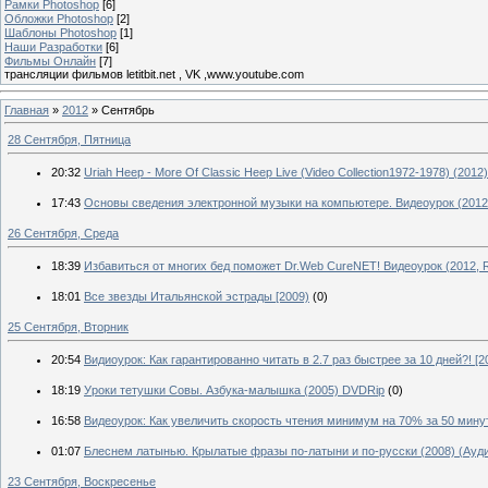
Рамки Photoshop
[6]
Обложки Photoshop
[2]
Шаблоны Photoshop
[1]
Наши Разработки
[6]
Фильмы Онлайн
[7]
трансляции фильмов letitbit.net , VK ,www.youtube.com
Главная
»
2012
»
Сентябрь
28 Сентября, Пятница
20:32
Uriah Heep - More Of Classic Heep Live (Video Сollection1972-1978) (2012
17:43
Основы сведения электронной музыки на компьютере. Видеоурок (2012
26 Сентября, Среда
18:39
Избавиться от многих бед поможет Dr.Web CureNET! Видеоурок (2012, 
18:01
Все звезды Итальянской эстрады [2009)
(0)
25 Сентября, Вторник
20:54
Видиоурок: Как гарантированно читать в 2.7 раз быстрее за 10 дней?! [2
18:19
Уроки тетушки Совы. Азбука-малышка (2005) DVDRip
(0)
16:58
Видеоурок: Как увеличить скорость чтения минимум на 70% за 50 минут
01:07
Блеснем латынью. Крылатые фразы по-латыни и по-русски (2008) (Ауди
23 Сентября, Воскресенье