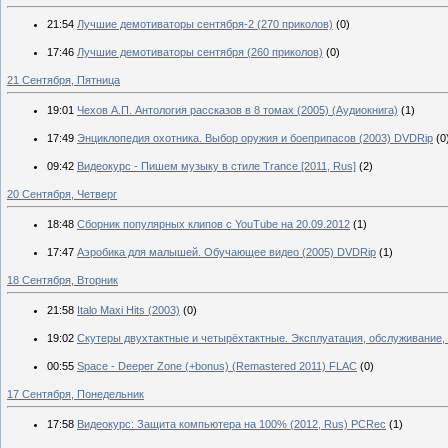
21:54
Лучшие демотиваторы сентября-2 (270 приколов)
(0)
17:46
Лучшие демотиваторы сентября (260 приколов)
(0)
21 Сентября, Пятница
19:01
Чехов А.П. Антология рассказов в 8 томах (2005) (Аудиокнига)
(1)
17:49
Энциклопедия охотника. Выбор оружия и боеприпасов (2003) DVDRip
(0
09:42
Видеокурс - Пишем музыку в стиле Trance [2011, Rus]
(2)
20 Сентября, Четверг
18:48
Сборник популярных клипов с YouTube на 20.09.2012
(1)
17:47
Аэробика для малышей. Обучающее видео (2005) DVDRip
(1)
18 Сентября, Вторник
21:58
Italo Maxi Hits (2003)
(0)
19:02
Скутеры двухтактные и четырёхтактные. Эксплуатация, обслуживание,
00:55
Space - Deeper Zone (+bonus) (Remastered 2011) FLAC
(0)
17 Сентября, Понедельник
17:58
Видеокурс: Защита компьютера на 100% (2012, Rus) PCRec
(1)