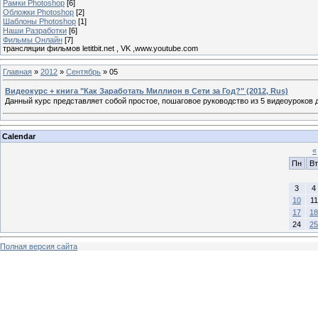
Рамки Photoshop
[6]
Обложки Photoshop
[2]
Шаблоны Photoshop
[1]
Наши Разработки
[6]
Фильмы Онлайн
[7]
трансляции фильмов letitbit.net , VK ,www.youtube.com
Главная
»
2012
»
Сентябрь
»
05
Видеокурс + книга "Как Заработать Миллион в Сети за Год?" (2012, Rus)
Данный курс представляет собой простое, пошаговое руководство из 5 видеоуроков д
Calendar
«
Пн
Вт
3
4
10
11
17
18
24
25
Полная версия сайта