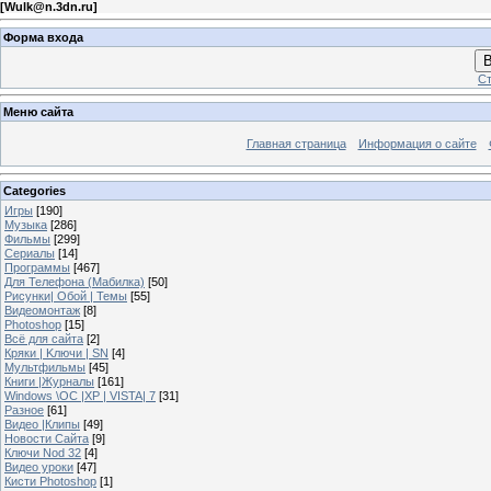
[
Wulk@n.3dn.ru
]
Форма входа
В
Ст
Меню сайта
Главная страница
Информация о сайте
Categories
Игры
[190]
Музыка
[286]
Фильмы
[299]
Сериалы
[14]
Программы
[467]
Для Телефона (Мабилка)
[50]
Рисунки| Обой | Темы
[55]
Видеомонтаж
[8]
Photoshop
[15]
Всё для сайта
[2]
Кряки | Kлючи | SN
[4]
Мультфильмы
[45]
Книги |Журналы
[161]
Windows \OC |XP | VISTA| 7
[31]
Разное
[61]
Видео |Клипы
[49]
Новости Сайта
[9]
Ключи Nod 32
[4]
Видео уроки
[47]
Кисти Photoshop
[1]