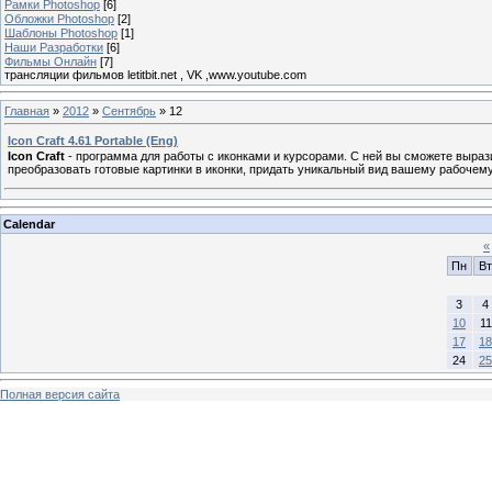
Рамки Photoshop
[6]
Обложки Photoshop
[2]
Шаблоны Photoshop
[1]
Наши Разработки
[6]
Фильмы Онлайн
[7]
трансляции фильмов letitbit.net , VK ,www.youtube.com
Главная
»
2012
»
Сентябрь
»
12
Icon Craft 4.61 Portable (Eng)
Icon Craft
- программа для работы с иконками и курсорами. С ней вы сможете выраз
преобразовать готовые картинки в иконки, придать уникальный вид вашему рабочему
Calendar
«
Пн
Вт
3
4
10
11
17
18
24
25
Полная версия сайта