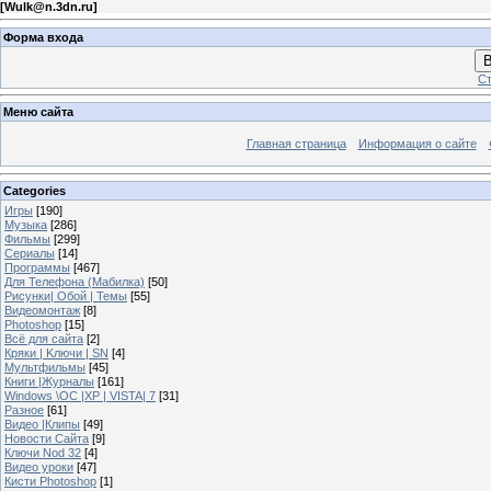
[
Wulk@n.3dn.ru
]
Форма входа
В
Ст
Меню сайта
Главная страница
Информация о сайте
Categories
Игры
[190]
Музыка
[286]
Фильмы
[299]
Сериалы
[14]
Программы
[467]
Для Телефона (Мабилка)
[50]
Рисунки| Обой | Темы
[55]
Видеомонтаж
[8]
Photoshop
[15]
Всё для сайта
[2]
Кряки | Kлючи | SN
[4]
Мультфильмы
[45]
Книги |Журналы
[161]
Windows \OC |XP | VISTA| 7
[31]
Разное
[61]
Видео |Клипы
[49]
Новости Сайта
[9]
Ключи Nod 32
[4]
Видео уроки
[47]
Кисти Photoshop
[1]