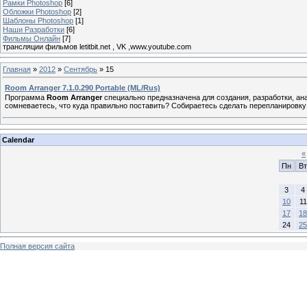
Рамки Photoshop
[6]
Обложки Photoshop
[2]
Шаблоны Photoshop
[1]
Наши Разработки
[6]
Фильмы Онлайн
[7]
трансляции фильмов letitbit.net , VK ,www.youtube.com
Главная
»
2012
»
Сентябрь
»
15
Room Arranger 7.1.0.290 Portable (ML/Rus)
Программа
Room Arranger
специально предназначена для создания, разработки, ан
сомневаетесь, что куда правильно поставить? Собираетесь сделать перепланировку
Calendar
«
Пн
Вт
3
4
10
11
17
18
24
25
Полная версия сайта