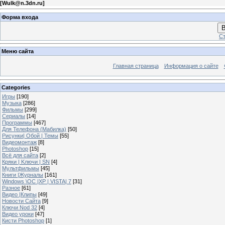
[
Wulk@n.3dn.ru
]
Форма входа
В
Ст
Меню сайта
Главная страница
Информация о сайте
Categories
Игры
[190]
Музыка
[286]
Фильмы
[299]
Сериалы
[14]
Программы
[467]
Для Телефона (Мабилка)
[50]
Рисунки| Обой | Темы
[55]
Видеомонтаж
[8]
Photoshop
[15]
Всё для сайта
[2]
Кряки | Kлючи | SN
[4]
Мультфильмы
[45]
Книги |Журналы
[161]
Windows \OC |XP | VISTA| 7
[31]
Разное
[61]
Видео |Клипы
[49]
Новости Сайта
[9]
Ключи Nod 32
[4]
Видео уроки
[47]
Кисти Photoshop
[1]