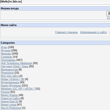
[
Wulk@n.3dn.ru
]
Форма входа
В
Ст
Меню сайта
Главная страница
Информация о сайте
Categories
Игры
[190]
Музыка
[286]
Фильмы
[299]
Сериалы
[14]
Программы
[467]
Для Телефона (Мабилка)
[50]
Рисунки| Обой | Темы
[55]
Видеомонтаж
[8]
Photoshop
[15]
Всё для сайта
[2]
Кряки | Kлючи | SN
[4]
Мультфильмы
[45]
Книги |Журналы
[161]
Windows \OC |XP | VISTA| 7
[31]
Разное
[61]
Видео |Клипы
[49]
Новости Сайта
[9]
Ключи Nod 32
[4]
Видео уроки
[47]
Кисти Photoshop
[1]