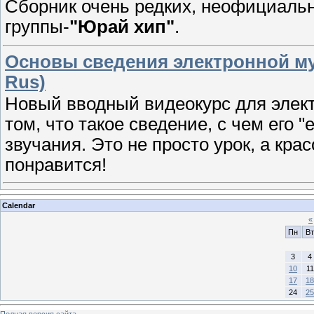
Сборник очень редких, неофициальн
группы-
"Юрай хип"
.
Основы сведения электронной му
Rus)
Новый вводный видеокурс для элек
том, что такое сведение, с чем его "
звучания. Это не просто урок, а кр
понравится!
Calendar
«
Пн
Вт
3
4
10
11
17
18
24
25
Полная версия сайта