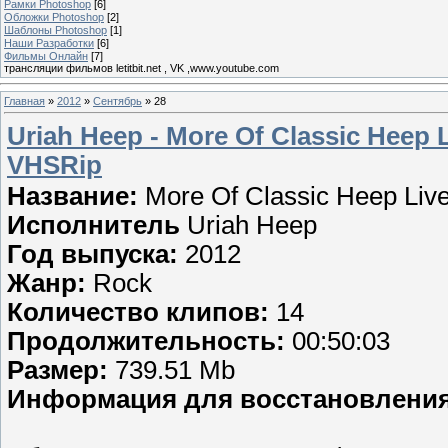
Рамки Photoshop
[6]
Обложки Photoshop
[2]
Шаблоны Photoshop
[1]
Наши Разработки
[6]
Фильмы Онлайн
[7]
трансляции фильмов letitbit.net , VK ,www.youtube.com
Главная
»
2012
»
Сентябрь
»
28
Uriah Heep - More Of Classic Heep L
VHSRip
Название:
More Of Classic Heep Live
Исполнитель
Uriah Heep
Год выпуска:
2012
Жанр:
Rock
Количество клипов:
14
Продолжительность:
00:50:03
Размер:
739.51 Mb
Информация для восстановления