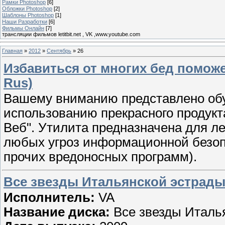
Рамки Photoshop
[6]
Обложки Photoshop
[2]
Шаблоны Photoshop
[1]
Наши Разработки
[6]
Фильмы Онлайн
[7]
трансляции фильмов letitbit.net , VK ,www.youtube.com
Главная
»
2012
»
Сентябрь
»
26
Избавиться от многих бед поможе
Rus)
Вашему вниманию представлено обу
использованию прекрасного продук
Веб". Утилита предназначена для л
любых угроз информационной безопа
прочих вредоносных программ).
Все звезды Итальянской эстрады 
Исполнитель:
VA
Название диска:
Все звезды Италь