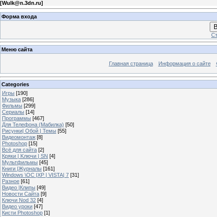
[
Wulk@n.3dn.ru
]
Форма входа
В
Ст
Меню сайта
Главная страница
Информация о сайте
Categories
Игры
[190]
Музыка
[286]
Фильмы
[299]
Сериалы
[14]
Программы
[467]
Для Телефона (Мабилка)
[50]
Рисунки| Обой | Темы
[55]
Видеомонтаж
[8]
Photoshop
[15]
Всё для сайта
[2]
Кряки | Kлючи | SN
[4]
Мультфильмы
[45]
Книги |Журналы
[161]
Windows \OC |XP | VISTA| 7
[31]
Разное
[61]
Видео |Клипы
[49]
Новости Сайта
[9]
Ключи Nod 32
[4]
Видео уроки
[47]
Кисти Photoshop
[1]