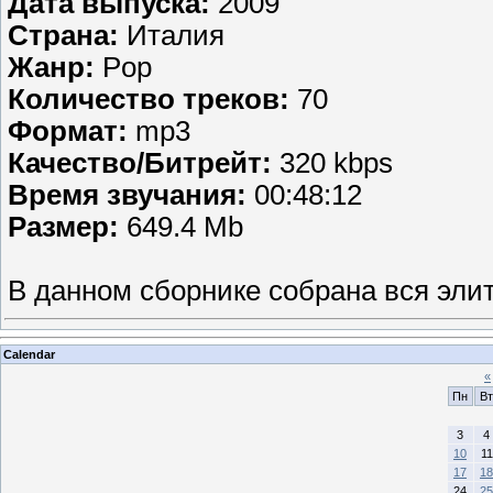
Дата выпуска:
2009
Страна:
Италия
Жанр:
Pop
Количество треков:
70
Формат:
mp3
Качество/Битрейт:
320 kbps
Время звучания:
00:48:12
Размер:
649.4 Mb
В данном сборнике собрана вся эли
Calendar
«
Пн
Вт
3
4
10
11
17
18
24
25