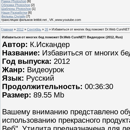
Рамки Photoshop
[6]
Обложки Photoshop
[2]
Шаблоны Photoshop
[1]
Наши Разработки
[6]
Фильмы Онлайн
[7]
трансляции фильмов letitbit.net , VK ,www.youtube.com
Главная
»
2012
»
Сентябрь
»
26
» Избавиться от многих бед поможет Dr.Web CureNET!
Избавиться от многих бед поможет Dr.Web CureNET! Видеоурок (2012, Rus)
Автор:
К.Искандер
Название:
Избавиться от многих бе
Год выпуска:
2012
Жанр:
Видеоурок
Язык:
Русский
Продолжительность:
00:36:30
Размер:
89.55 Mb
Вашему вниманию представлено обу
использованию прекрасного продук
Веб". Утилита предназначена для л