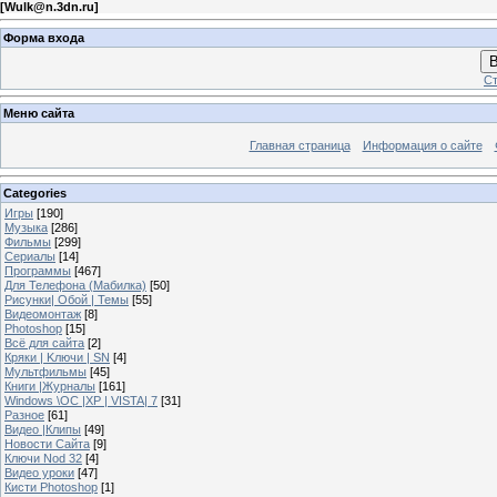
[
Wulk@n.3dn.ru
]
Форма входа
В
Ст
Меню сайта
Главная страница
Информация о сайте
Categories
Игры
[190]
Музыка
[286]
Фильмы
[299]
Сериалы
[14]
Программы
[467]
Для Телефона (Мабилка)
[50]
Рисунки| Обой | Темы
[55]
Видеомонтаж
[8]
Photoshop
[15]
Всё для сайта
[2]
Кряки | Kлючи | SN
[4]
Мультфильмы
[45]
Книги |Журналы
[161]
Windows \OC |XP | VISTA| 7
[31]
Разное
[61]
Видео |Клипы
[49]
Новости Сайта
[9]
Ключи Nod 32
[4]
Видео уроки
[47]
Кисти Photoshop
[1]