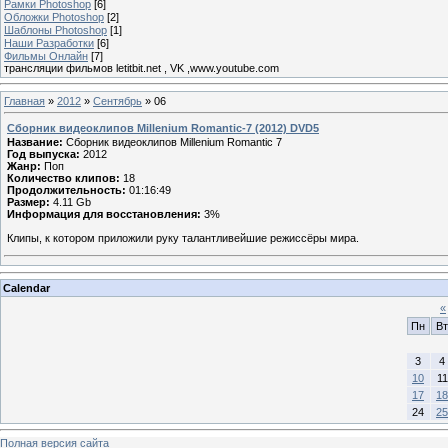
Рамки Photoshop
[6]
Обложки Photoshop
[2]
Шаблоны Photoshop
[1]
Наши Разработки
[6]
Фильмы Онлайн
[7]
трансляции фильмов letitbit.net , VK ,www.youtube.com
Главная
»
2012
»
Сентябрь
»
06
Сборник видеоклипов Millenium Romantic-7 (2012) DVD5
Название:
Сборник видеоклипов Millenium Romantic 7
Год выпуска:
2012
Жанр:
Поп
Количество клипов:
18
Продолжительность:
01:16:49
Размер:
4.11 Gb
Информация для восстановления:
3%
Клипы, к котором приложили руку талантливейшие режиссёры мира.
Calendar
«
Пн
Вт
3
4
10
11
17
18
24
25
Полная версия сайта