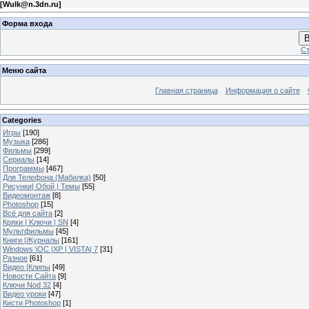
[
Wulk@n.3dn.ru
]
Форма входа
В
Ст
Меню сайта
Главная страница
Информация о сайте
Categories
Игры
[190]
Музыка
[286]
Фильмы
[299]
Сериалы
[14]
Программы
[467]
Для Телефона (Мабилка)
[50]
Рисунки| Обой | Темы
[55]
Видеомонтаж
[8]
Photoshop
[15]
Всё для сайта
[2]
Кряки | Kлючи | SN
[4]
Мультфильмы
[45]
Книги |Журналы
[161]
Windows \OC |XP | VISTA| 7
[31]
Разное
[61]
Видео |Клипы
[49]
Новости Сайта
[9]
Ключи Nod 32
[4]
Видео уроки
[47]
Кисти Photoshop
[1]