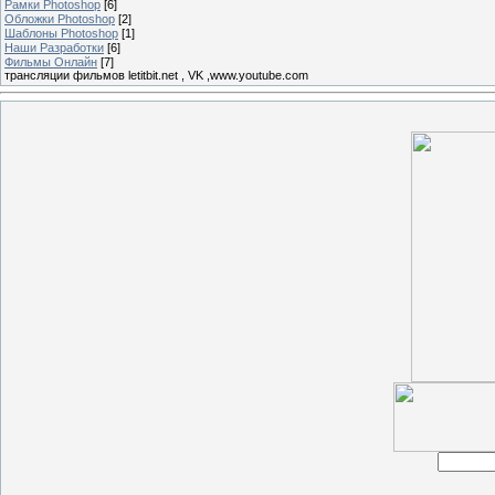
Рамки Photoshop
[6]
Обложки Photoshop
[2]
Шаблоны Photoshop
[1]
Наши Разработки
[6]
Фильмы Онлайн
[7]
трансляции фильмов letitbit.net , VK ,www.youtube.com