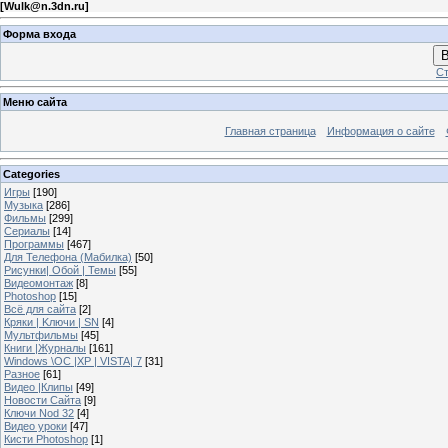
[
Wulk@n.3dn.ru
]
Форма входа
В
Ст
Меню сайта
Главная страница
Информация о сайте
Categories
Игры
[190]
Музыка
[286]
Фильмы
[299]
Сериалы
[14]
Программы
[467]
Для Телефона (Мабилка)
[50]
Рисунки| Обой | Темы
[55]
Видеомонтаж
[8]
Photoshop
[15]
Всё для сайта
[2]
Кряки | Kлючи | SN
[4]
Мультфильмы
[45]
Книги |Журналы
[161]
Windows \OC |XP | VISTA| 7
[31]
Разное
[61]
Видео |Клипы
[49]
Новости Сайта
[9]
Ключи Nod 32
[4]
Видео уроки
[47]
Кисти Photoshop
[1]