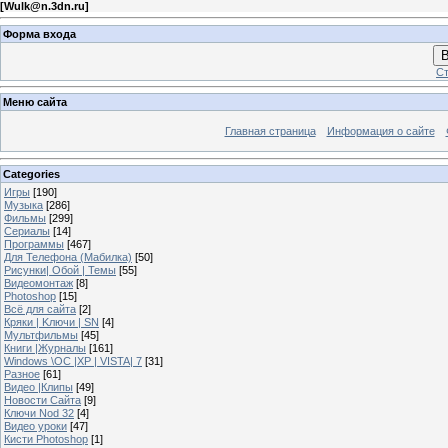
[
Wulk@n.3dn.ru
]
Форма входа
В
Ст
Меню сайта
Главная страница
Информация о сайте
Categories
Игры
[190]
Музыка
[286]
Фильмы
[299]
Сериалы
[14]
Программы
[467]
Для Телефона (Мабилка)
[50]
Рисунки| Обой | Темы
[55]
Видеомонтаж
[8]
Photoshop
[15]
Всё для сайта
[2]
Кряки | Kлючи | SN
[4]
Мультфильмы
[45]
Книги |Журналы
[161]
Windows \OC |XP | VISTA| 7
[31]
Разное
[61]
Видео |Клипы
[49]
Новости Сайта
[9]
Ключи Nod 32
[4]
Видео уроки
[47]
Кисти Photoshop
[1]