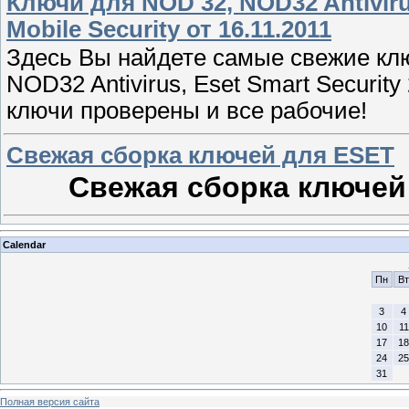
Ключи для NOD 32, NOD32 Antivirus,
Mobile Security от 16.11.2011
Здесь Вы найдете самые свежие кл
NOD32 Antivirus, Eset Smart Security
ключи проверены и все рабочие!
Свежая сборка ключей для ESET
Свежая сборка ключей
Calendar
Пн
Вт
3
4
10
11
17
18
24
25
31
Полная версия сайта