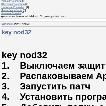
Рамки Photoshop
[6]
Обложки Photoshop
[2]
Шаблоны Photoshop
[1]
Наши Разработки
[6]
Фильмы Онлайн
[7]
трансляции фильмов letitbit.net , VK ,www.youtube.com
Главная
»
Ключи Nod 32
key nod32
key nod32
1. Выключаем защит
2. Распаковываем А
3. Запустить патч
4. Установить прогр