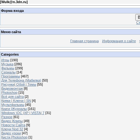
[
Wulk@n.3dn.ru
]
Форма входа
В
Ст
Меню сайта
Главная страница
Информация о сайте
Categories
Игры
[190]
Музыка
[286]
Фильмы
[299]
Сериалы
[14]
Программы
[467]
Для Телефона (Мабилка)
[50]
Рисунки| Обой | Темы
[55]
Видеомонтаж
[8]
Photoshop
[15]
Всё для сайта
[2]
Кряки | Kлючи | SN
[4]
Мультфильмы
[45]
Книги |Журналы
[161]
Windows \OC |XP | VISTA| 7
[31]
Разное
[61]
Видео |Клипы
[49]
Новости Сайта
[9]
Ключи Nod 32
[4]
Видео уроки
[47]
Кисти Photoshop
[1]