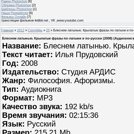
Рамки Photoshop
[6]
Обложки Photoshop
[2]
Шаблоны Photoshop
[1]
Наши Разработки
[6]
Фильмы Онлайн
[7]
трансляции фильмов letitbit.net , VK ,www.youtube.com
Главная
»
2012
»
Сентябрь
»
25
» Блеснем латынью. Крылатые фразы по-латыни и по-р
Блеснем латынью. Крылатые фразы по-латыни и по-русски (2008) (Аудиокнига
Название:
Блеснем латынью. Крыла
Текст читает:
Илья Прудовский
Год:
2008
Издательство:
Студия АРДИС
Жанр:
Философия. Афоризмы.
Тип:
Аудиокнига
Формат:
MP3
Качество звука:
192 kb/s
Время звучания:
02:15:36
Язык:
Русский
Размер:
215.21 Mb