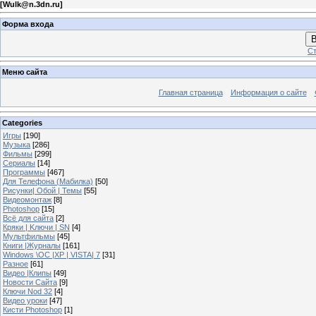
[
Wulk@n.3dn.ru
]
Форма входа
В
Ст
Меню сайта
Главная страница
Информация о сайте
Categories
Игры
[190]
Музыка
[286]
Фильмы
[299]
Сериалы
[14]
Программы
[467]
Для Телефона (Мабилка)
[50]
Рисунки| Обой | Темы
[55]
Видеомонтаж
[8]
Photoshop
[15]
Всё для сайта
[2]
Кряки | Kлючи | SN
[4]
Мультфильмы
[45]
Книги |Журналы
[161]
Windows \OC |XP | VISTA| 7
[31]
Разное
[61]
Видео |Клипы
[49]
Новости Сайта
[9]
Ключи Nod 32
[4]
Видео уроки
[47]
Кисти Photoshop
[1]