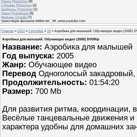
Рамки Photoshop
[6]
Обложки Photoshop
[2]
Шаблоны Photoshop
[1]
Наши Разработки
[6]
Фильмы Онлайн
[7]
трансляции фильмов letitbit.net , VK ,www.youtube.com
Главная
»
2012
»
Сентябрь
»
20
» Аэробика для малышей. Обучающее видео (2005) D
Аэробика для малышей. Обучающее видео (2005) DVDRip
Название:
Аэробика для малышей
Год выпуска:
2005
Жанр:
Обучающее видео
Перевод
Одноголосый закадровый,
Продолжительность:
01:54:20
Размер:
700 Mb
Для развития ритма, координации, в
Весёлые танцевальные движения и 
характера удобны для домашних за