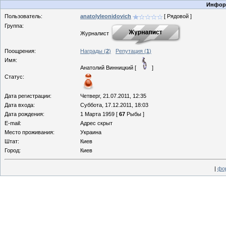
Информ
Пользователь:
anatolyleonidovich
[ Рядовой ]
Группа:
Журналист
Поощрения:
Награды (
2
)
Репутация (
1
)
Имя:
Анатолий Винницкий [
]
Статус:
Дата регистрации:
Четверг, 21.07.2011, 12:35
Дата входа:
Суббота, 17.12.2011, 18:03
Дата рождения:
1 Марта 1959 [
67
Рыбы ]
E-mail:
Адрес скрыт
Место проживания:
Украина
Штат:
Киев
Город:
Киев
|
фо