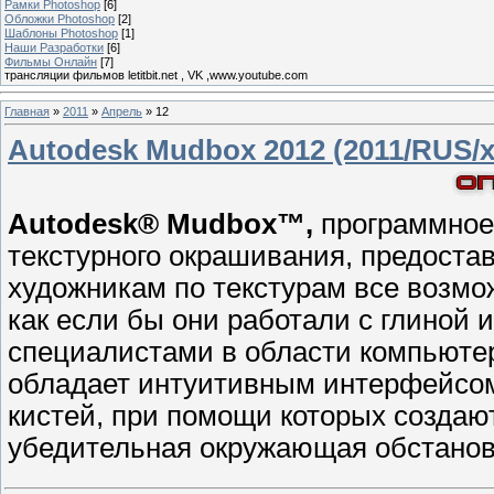
Рамки Photoshop
[6]
Обложки Photoshop
[2]
Шаблоны Photoshop
[1]
Наши Разработки
[6]
Фильмы Онлайн
[7]
трансляции фильмов letitbit.net , VK ,www.youtube.com
Главная
»
2011
»
Апрель
»
12
Autodesk Mudbox 2012 (2011/RUS/x
Autodesk® Mudbox™,
программное 
текстурного окрашивания, предоста
художникам по текстурам все возмо
как если бы они работали с глиной 
специалистами в области компьютер
обладает интуитивным интерфейсом
кистей, при помощи которых создаю
убедительная окружающая обстановк