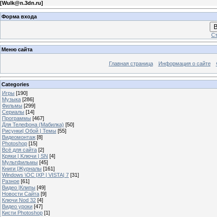
[
Wulk@n.3dn.ru
]
Форма входа
В
Ст
Меню сайта
Главная страница
Информация о сайте
Categories
Игры
[190]
Музыка
[286]
Фильмы
[299]
Сериалы
[14]
Программы
[467]
Для Телефона (Мабилка)
[50]
Рисунки| Обой | Темы
[55]
Видеомонтаж
[8]
Photoshop
[15]
Всё для сайта
[2]
Кряки | Kлючи | SN
[4]
Мультфильмы
[45]
Книги |Журналы
[161]
Windows \OC |XP | VISTA| 7
[31]
Разное
[61]
Видео |Клипы
[49]
Новости Сайта
[9]
Ключи Nod 32
[4]
Видео уроки
[47]
Кисти Photoshop
[1]