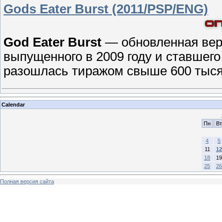
Gods Eater Burst (2011/PSP/ENG)
God Eater Burst
— обновленная вер
выпущенного в 2009 году и ставшег
разошлась тиражом свыше 600 тыся
Calendar
Пн
Вт
4
5
11
12
18
19
25
26
Полная версия сайта