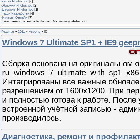
Рамки Photoshop
[6]
Обложки Photoshop
[2]
Шаблоны Photoshop
[1]
Наши Разработки
[6]
Фильмы Онлайн
[7]
трансляции фильмов letitbit.net , VK ,www.youtube.com
Главная
»
2011
»
Апрель
»
03
Windows 7 Ultimate SP1 + IE9 geep
Cборка основана на оригинальном о
ru_windows_7_ultimate_with_sp1_x86
Интегрированы все важные обновлени
разрешением от 1600х1200. При пер
и полностью готова к работе. После
встроенной учётной записью - админ
производилось.
Диагностика, ремонт и профила