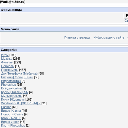
[
Wulk@n.3dn.ru
]
Форма входа
В
Ст
Меню сайта
Главная страница
Информация о сайте
Categories
Игры
[190]
Музыка
[286]
Фильмы
[299]
Сериалы
[14]
Программы
[467]
Для Телефона (Мабилка)
[50]
Рисунки| Обой | Темы
[55]
Видеомонтаж
[8]
Photoshop
[15]
Всё для сайта
[2]
Кряки | Kлючи | SN
[4]
Мультфильмы
[45]
Книги |Журналы
[161]
Windows \OC |XP | VISTA| 7
[31]
Разное
[61]
Видео |Клипы
[49]
Новости Сайта
[9]
Ключи Nod 32
[4]
Видео уроки
[47]
Кисти Photoshop
[1]