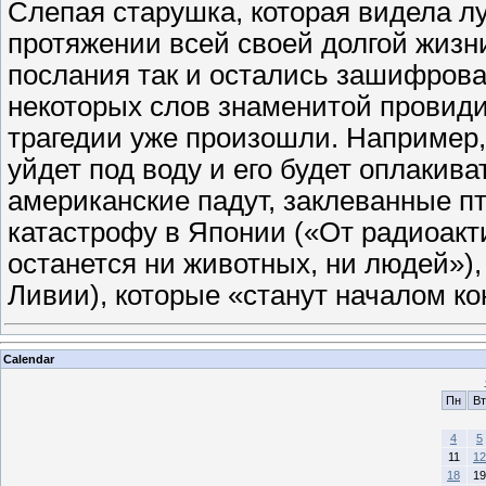
Слепая старушка, которая видела л
протяжении всей своей долгой жизни
послания так и остались зашифров
некоторых слов знаменитой провиди
трагедии уже произошли. Например,
уйдет под воду и его будет оплакива
американские падут, заклеванные 
катастрофу в Японии («От радиоакт
останется ни животных, ни людей»)
Ливии), которые «станут началом 
Calendar
Пн
Вт
4
5
11
12
18
19