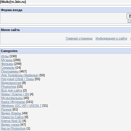
[
Wulk@n.3dn.ru
]
Форма входа
В
Ст
Меню сайта
Главная страница
Информация о сайте
Categories
Игры
[190]
Музыка
[286]
Фильмы
[299]
Сериалы
[14]
Программы
[467]
Для Телефона (Мабилка)
[50]
Рисунки| Обой | Темы
[55]
Видеомонтаж
[8]
Photoshop
[15]
Всё для сайта
[2]
Кряки | Kлючи | SN
[4]
Мультфильмы
[45]
Книги |Журналы
[161]
Windows \OC |XP | VISTA| 7
[31]
Разное
[61]
Видео |Клипы
[49]
Новости Сайта
[9]
Ключи Nod 32
[4]
Видео уроки
[47]
Кисти Photoshop
[1]