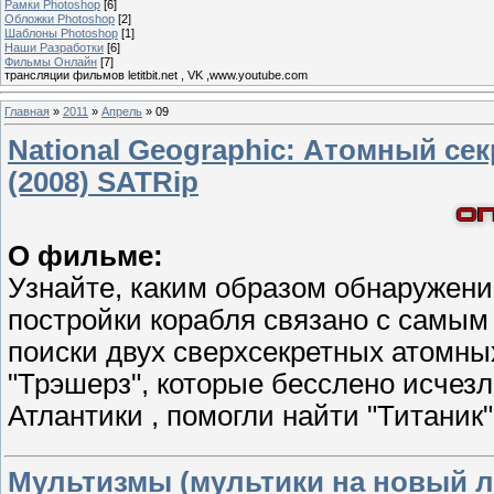
Рамки Photoshop
[6]
Обложки Photoshop
[2]
Шаблоны Photoshop
[1]
Наши Разработки
[6]
Фильмы Онлайн
[7]
трансляции фильмов letitbit.net , VK ,www.youtube.com
Главная
»
2011
»
Апрель
»
09
National Geographic: Атомный секре
(2008) SATRip
О фильме:
Узнайте, каким образом обнаружени
постройки корабля связано с самым
поиски двух сверхсекретных атомн
"Трэшерз", которые бесслено исчезл
Атлантики , помогли найти "Титаник"
Мультизмы (мультики на новый л