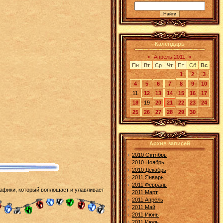
Календарь
«
Апрель 2011
»
Пн
Вт
Ср
Чт
Пт
Сб
Вс
1
2
3
4
5
6
7
8
9
10
11
12
13
14
15
16
17
18
19
20
21
22
23
24
25
26
27
28
29
30
Архив записей
2010 Октябрь
2010 Ноябрь
2010 Декабрь
2011 Январь
2011 Февраль
рафики, который воплощает и улавливает
2011 Март
2011 Апрель
2011 Май
2011 Июнь
2011 Июль