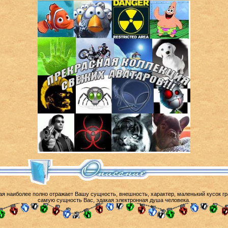
рая наиболее полно отражает Вашу сущность, внешность, характер, маленький кусок г
самую сущность Вас, эдакая электронная душа человека.