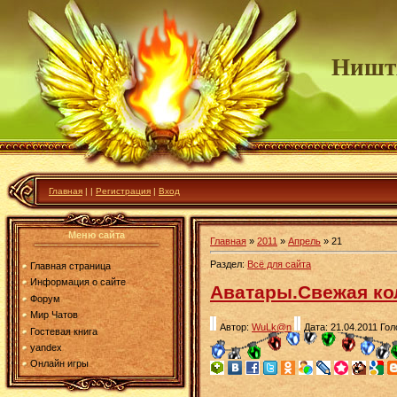
Ништ
Главная
|
|
Регистрация
|
Вход
Меню сайта
Главная
»
2011
»
Апрель
»
21
Раздел:
Всё для сайта
Главная страница
Информация о сайте
Аватары.Свежая ко
Форум
Мир Чатов
Автор:
WuLk@n
Дата: 21.04.2011
Гол
Гостевая книга
yandex
Онлайн игры