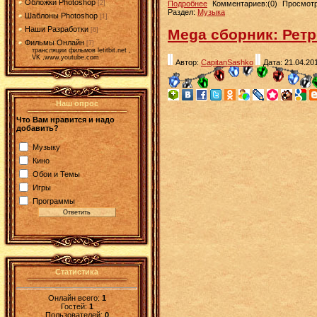
Обложки Photoshop
Подробнее
Комментариев:(0)
Просмотр
[2]
Раздел:
Музыка
Шаблоны Photoshop
[1]
Наши Разработки
[6]
Mega сборник: Ретр
Фильмы Онлайн
[7]
трансляции фильмов letitbit.net ,
VK ,www.youtube.com
Автор:
CapitanSashko
Дата: 21.04.20
Наш опрос
Что Вам нравится и надо
добавить?
Музыку
Кино
Обои и Темы
Игры
Программы
Статистика
Онлайн всего:
1
Гостей:
1
Пользователей:
0