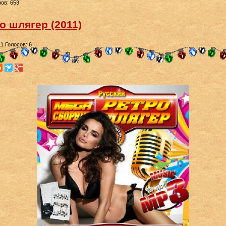
ов: 653
о шлягер (2011)
11
Голосов: 6