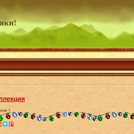
яки!
ллекция
осов: 7