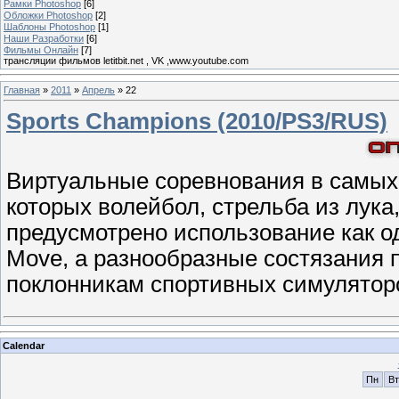
Рамки Photoshop
[6]
Обложки Photoshop
[2]
Шаблоны Photoshop
[1]
Наши Разработки
[6]
Фильмы Онлайн
[7]
трансляции фильмов letitbit.net , VK ,www.youtube.com
Главная
»
2011
»
Апрель
»
22
Sports Champions (2010/PS3/RUS)
Виртуальные соревнования в самых
которых волейбол, стрельба из лука,
предусмотрено использование как одн
Move, а разнообразные состязания п
поклонникам спортивных симуляторо
Calendar
Пн
Вт