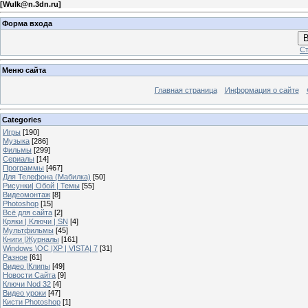
[
Wulk@n.3dn.ru
]
Форма входа
В
Ст
Меню сайта
Главная страница
Информация о сайте
Categories
Игры
[190]
Музыка
[286]
Фильмы
[299]
Сериалы
[14]
Программы
[467]
Для Телефона (Мабилка)
[50]
Рисунки| Обой | Темы
[55]
Видеомонтаж
[8]
Photoshop
[15]
Всё для сайта
[2]
Кряки | Kлючи | SN
[4]
Мультфильмы
[45]
Книги |Журналы
[161]
Windows \OC |XP | VISTA| 7
[31]
Разное
[61]
Видео |Клипы
[49]
Новости Сайта
[9]
Ключи Nod 32
[4]
Видео уроки
[47]
Кисти Photoshop
[1]