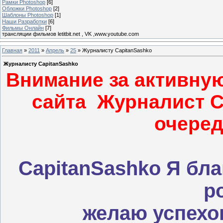
Рамки Photoshop
[6]
Обложки Photoshop
[2]
Шаблоны Photoshop
[1]
Наши Разработки
[6]
Фильмы Онлайн
[7]
трансляции фильмов letitbit.net , VK ,www.youtube.com
Главная
»
2011
»
Апрель
»
25
» Журналисту CapitanSashko
Журналисту CapitanSashko
Внимание за активную
сайта Журналист C
очеред
CapitanSashko Я бл
р
желаю успехов