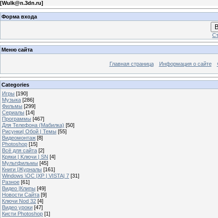
[
Wulk@n.3dn.ru
]
Форма входа
В
Ст
Меню сайта
Главная страница
Информация о сайте
Categories
Игры
[190]
Музыка
[286]
Фильмы
[299]
Сериалы
[14]
Программы
[467]
Для Телефона (Мабилка)
[50]
Рисунки| Обой | Темы
[55]
Видеомонтаж
[8]
Photoshop
[15]
Всё для сайта
[2]
Кряки | Kлючи | SN
[4]
Мультфильмы
[45]
Книги |Журналы
[161]
Windows \OC |XP | VISTA| 7
[31]
Разное
[61]
Видео |Клипы
[49]
Новости Сайта
[9]
Ключи Nod 32
[4]
Видео уроки
[47]
Кисти Photoshop
[1]