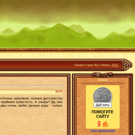
Приветствую Вас
Гость
|
RSS
Поиск
03:27
нтичные, красивые, полные достоинства
 крайнюю зубастость. А эльфы? Да, они
льфы очень любят разные игры - только
ПОМОГИТЕ
САЙТУ