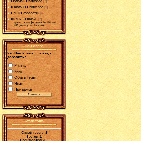
Обложки Photoshop
[2]
Шаблоны Photoshop
[1]
Наши Разработки
[6]
Фильмы Онлайн
[7]
трансляции фильмов letitbit.net ,
VK ,www.youtube.com
Наш опрос
Что Вам нравится и надо
добавить?
Музыку
Кино
Обои и Темы
Игры
Программы
Статистика
Онлайн всего:
1
Гостей:
1
Пользователей:
0