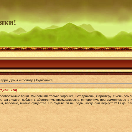
яки!
Терри. Дамы и господа (Аудиокнига)
удиокнига)
вообразимые вещи. Мы помним только хорошее. Вот драконы, к примеру. Очень рома
чертам следует добавить абсолютную прожорливость, мгновенную воспламеняемость и
ем, весёлые, милые существа. Но будете ли вы рады, когда они вернутся? О да, э