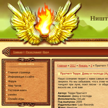
Ништ
Главная
|
|
Регистрация
|
Вход
Меню сайта
Главная
»
2012
»
Январь
»
2
» Пратчетт 
Главная страница
Пратчетт Терри. Дамы и господа (А
Информация о сайте
Наше сознание творит с нами самые не
Форум
зверюги. Но мы забываем, что к этим 
танцуют при луне, поют песни - в общ
Мир Чатов
весело им, а не вам.
Гостевая книга
Автор:
Терри Пратчетт
yandex
Название:
Дамы и господа
Исполнитель:
DrLutz
Онлайн игры
Год выпуска:
2009
Издательство:
Lutz Records
Жанр:
фентэзи