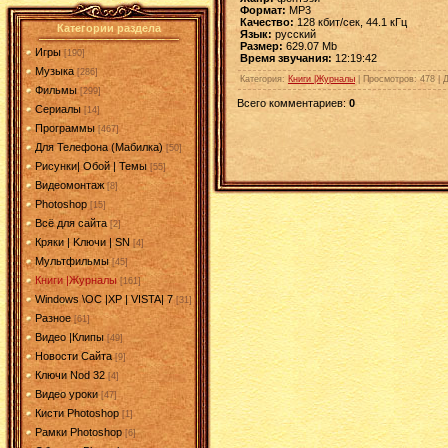
Формат:
MP3
Качество:
128 кбит/сек, 44.1 кГц
Категории раздела
Язык:
русский
Размер:
629.07 Mb
Игры
[190]
Время звучания:
12:19:42
Музыка
[286]
Категория
:
Книги |Журналы
|
Просмотров
: 478 |
Фильмы
[299]
Всего комментариев
:
0
Сериалы
[14]
Программы
[467]
Для Телефона (Мабилка)
[50]
Рисунки| Обой | Темы
[55]
Видеомонтаж
[8]
Photoshop
[15]
Всё для сайта
[2]
Кряки | Kлючи | SN
[4]
Мультфильмы
[45]
Книги |Журналы
[161]
Windows \OC |XP | VISTA| 7
[31]
Разное
[61]
Видео |Клипы
[49]
Новости Сайта
[9]
Ключи Nod 32
[4]
Видео уроки
[47]
Кисти Photoshop
[1]
Рамки Photoshop
[6]