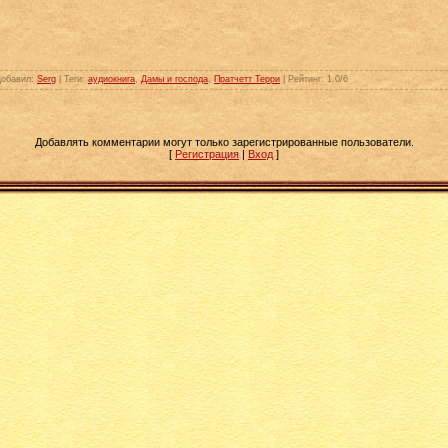
Добавил
:
Serg
|
Теги
:
аудиокнига
,
Дамы и господа
,
Пратчетт Терри
|
Рейтинг
:
1.0
/
6
Добавлять комментарии могут только зарегистрированные пользователи.
[
Регистрация
|
Вход
]