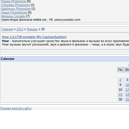
Рамки Photoshop
[6]
Обложки Photoshop
[2]
Шаблоны Photoshop
[1]
Наши Разработки
[6]
Фильмы Онлайн
[7]
трансляции фильмов letitbit.net , VK ,www.youtube.com
Главная
»
2012
»
Январь
»
20
Hear 1.0.1738 portable (By CapitanSashko)
Hear
- значительно улучшает качество звука в фильмах и музыке во всех приложения
Hear музыка звучит роскошней, звук и диалоги в фильмах – чище, а в играх звук буд
Calendar
Пн
Вт
2
3
9
10
16
17
23
24
30
31
Полная версия сайта