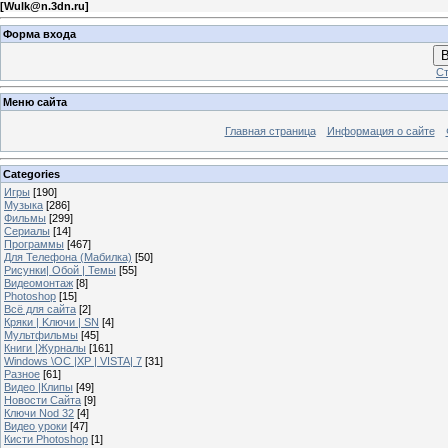
[
Wulk@n.3dn.ru
]
Форма входа
В
Ст
Меню сайта
Главная страница
Информация о сайте
Categories
Игры
[190]
Музыка
[286]
Фильмы
[299]
Сериалы
[14]
Программы
[467]
Для Телефона (Мабилка)
[50]
Рисунки| Обой | Темы
[55]
Видеомонтаж
[8]
Photoshop
[15]
Всё для сайта
[2]
Кряки | Kлючи | SN
[4]
Мультфильмы
[45]
Книги |Журналы
[161]
Windows \OC |XP | VISTA| 7
[31]
Разное
[61]
Видео |Клипы
[49]
Новости Сайта
[9]
Ключи Nod 32
[4]
Видео уроки
[47]
Кисти Photoshop
[1]