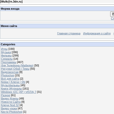
[
Wulk@n.3dn.ru
]
Форма входа
В
Ст
Меню сайта
Главная страница
Информация о сайте
Categories
Игры
[190]
Музыка
[286]
Фильмы
[299]
Сериалы
[14]
Программы
[467]
Для Телефона (Мабилка)
[50]
Рисунки| Обой | Темы
[55]
Видеомонтаж
[8]
Photoshop
[15]
Всё для сайта
[2]
Кряки | Kлючи | SN
[4]
Мультфильмы
[45]
Книги |Журналы
[161]
Windows \OC |XP | VISTA| 7
[31]
Разное
[61]
Видео |Клипы
[49]
Новости Сайта
[9]
Ключи Nod 32
[4]
Видео уроки
[47]
Кисти Photoshop
[1]