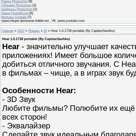
Рамки Photoshop
[6]
Обложки Photoshop
[2]
Шаблоны Photoshop
[1]
Наши Разработки
[6]
Фильмы Онлайн
[7]
трансляции фильмов letitbit.net , VK ,www.youtube.com
Главная
»
2012
»
Январь
»
20
» Hear 1.0.1738 portable (By CapitanSashko)
Hear 1.0.1738 portable (By CapitanSashko)
Hear
- значительно улучшает качест
приложениях! Имеет большое количес
добиться отличного звучания. С Hea
в фильмах – чище, а в играх звук бу
Особенности Hear:
- 3D Звук
Любите фильмы? Полюбите их ещё б
всех сторон!
- Эквалайзер
Сделайте звук идеальным благодаря