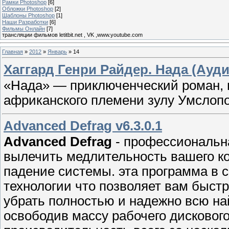
Рамки Photoshop
[6]
Обложки Photoshop
[2]
Шаблоны Photoshop
[1]
Наши Разработки
[6]
Фильмы Онлайн
[7]
трансляции фильмов letitbit.net , VK ,www.youtube.com
Главная
»
2012
»
Январь
»
14
Хаггард Генри Райдер. Нада (Ауди
«Нада» — приключенческий роман, 
африканского племени зулу Умслопо
Advanced Defrag v6.3.0.1
Advanced Defrag
- профессиональн
вылечить медлительность вашего к
падение системы. эта программа в 
технологии что позволяет вам быст
убрать полностью и надежно всю н
освободив массу рабочего дисковог