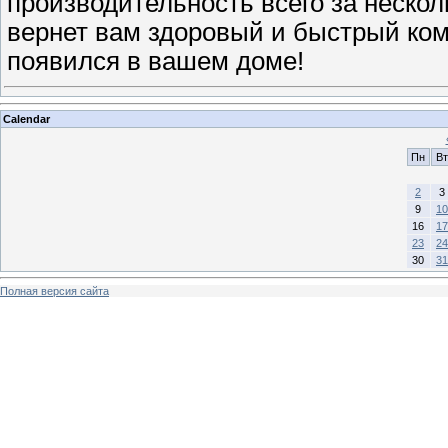
производительность всего за нескол
вернет вам здоровый и быстрый ком
появился в вашем доме!
Calendar
Пн
Вт
2
3
9
10
16
17
23
24
30
31
Полная версия сайта