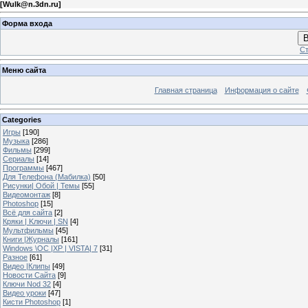
[
Wulk@n.3dn.ru
]
Форма входа
В
Ст
Меню сайта
Главная страница
Информация о сайте
Categories
Игры
[190]
Музыка
[286]
Фильмы
[299]
Сериалы
[14]
Программы
[467]
Для Телефона (Мабилка)
[50]
Рисунки| Обой | Темы
[55]
Видеомонтаж
[8]
Photoshop
[15]
Всё для сайта
[2]
Кряки | Kлючи | SN
[4]
Мультфильмы
[45]
Книги |Журналы
[161]
Windows \OC |XP | VISTA| 7
[31]
Разное
[61]
Видео |Клипы
[49]
Новости Сайта
[9]
Ключи Nod 32
[4]
Видео уроки
[47]
Кисти Photoshop
[1]