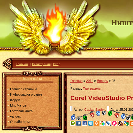
Ништ
Главная
|
|
Регистрация
|
Вход
Меню сайта
Главная
»
2012
»
Январь
»
25
Раздел:
Программы
Главная страница
Информация о сайте
Corel VideoStudio Pr
Форум
Мир Чатов
Автор:
CapitanSashko
Дата: 25.01.20
Гостевая книга
yandex
Онлайн игры