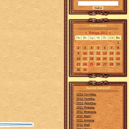
Календарь
«
Январь 2012
»
Пн
Вт
Ср
Чт
Пт
Сб
Вс
1
2
3
4
5
6
7
8
9
10
11
12
13
14
15
16
17
18
19
20
21
22
23
24
25
26
27
28
29
30
31
Архив записей
2010 Октябрь
2010 Ноябрь
2010 Декабрь
2011 Январь
2011 Февраль
2011 Март
2011 Апрель
2011 Май