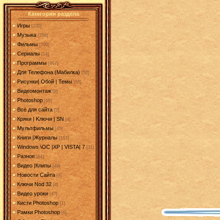
Категории раздела
Игры
[190]
Музыка
[286]
Фильмы
[299]
Сериалы
[14]
Программы
[467]
Для Телефона (Мабилка)
[50]
Рисунки| Обой | Темы
[55]
Видеомонтаж
[8]
Photoshop
[15]
Всё для сайта
[2]
Кряки | Kлючи | SN
[4]
Мультфильмы
[45]
Книги |Журналы
[161]
Windows \OC |XP | VISTA| 7
[31]
Разное
[61]
Видео |Клипы
[49]
Новости Сайта
[9]
Ключи Nod 32
[4]
Видео уроки
[47]
Кисти Photoshop
[1]
Рамки Photoshop
[6]