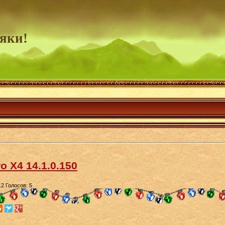
яки!
o X4 14.1.0.150
12
Голосов: 5