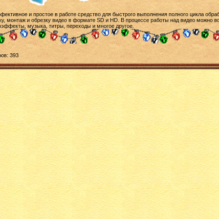
ективное и простое в работе средство для быстрого выполнения полного цикла обраб
ку, монтаж и обрезку видео в формате SD и HD. В процессе работы над видео можно 
эффекты, музыка, титры, переходы и многое другое.
ов: 393