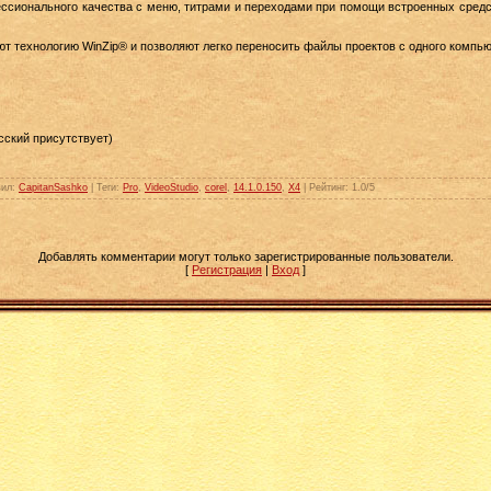
ссионального качества с меню, титрами и переходами при помощи встроенных средст
т технологию WinZip® и позволяют легко переносить файлы проектов с одного компью
ский присутствует)
вил
:
CapitanSashko
|
Теги
:
Pro
,
VideoStudio
,
corel
,
14.1.0.150
,
X4
|
Рейтинг
:
1.0
/
5
Добавлять комментарии могут только зарегистрированные пользователи.
[
Регистрация
|
Вход
]