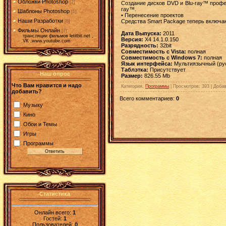
Обложки Photoshop
[2]
Создание дисков DVD и Blu-ray™ профе
ray™.
Шаблоны Photoshop
[1]
• Перенесение проектов
Наши Разработки
Средства Smart Package теперь включаю
[6]
Фильмы Онлайн
[7]
Дата Выпуска:
2011
трансляции фильмов letitbit.net ,
Версия:
X4 14.1.0.150
VK ,www.youtube.com
Разрядность:
32bit
Совместимость с Vista:
полная
Совместимость с Windows 7:
полная
Язык интерфейса:
Мультиязычный (рус
Таблэтка:
Присутствует
Наш опрос
Размер:
826.55 Mb
Что Вам нравится и надо
Категория
:
Программы
|
Просмотров
: 393 |
Доба
добавить?
Всего комментариев
:
0
Музыку
Кино
Обои и Темы
Игры
Программы
Статистика
Онлайн всего:
1
Гостей:
1
Пользователей:
0