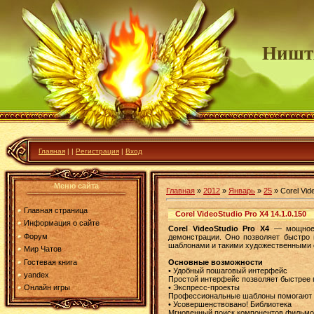
Ништ
Главная
|
|
Регистрация
|
Вход
Меню сайта
Главная
»
2012
»
Январь
»
25
» Corel Vid
Главная страница
Corel VideoStudio Pro X4 14.1.0.150
Информация о сайте
Corel VideoStudio Pro X4
— мощное, 
Форум
демонстрации. Оно позволяет быстро 
шаблонами и такими художественными с
Мир Чатов
Гостевая книга
Основные возможности
• Удобный пошаговый интерфейс
yandex
Простой интерфейс позволяет быстрее 
• Экспресс-проекты
Онлайн игры
Профессиональные шаблоны помогают с
• Усовершенствовано! Библиотека
Мгновенный поиск компонентов фильмо