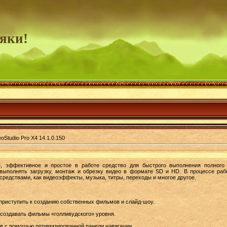
яки!
eoStudio Pro X4 14.1.0.150
эффективное и простое в работе средство для быстрого выполнения полного 
выполнять загрузку, монтаж и обрезку видео в формате SD и HD. В процессе ра
редствами, как видеоэффекты, музыка, титры, переходы и многое другое.
приступить к созданию собственных фильмов и слайд-шоу.
оздавать фильмы «голливудского» уровня.
в с помощью оптимизированной панели навигации.