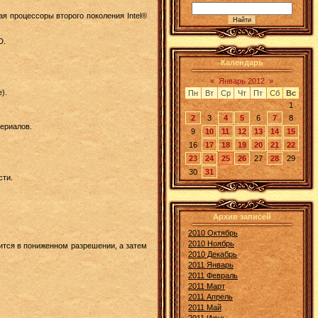
я процессоры второго поколения Intel®
D.
Календарь
«
Январь 2012
»
).
Пн
Вт
Ср
Чт
Пт
Сб
Вс
1
2
3
4
5
6
7
8
ериалов.
9
10
11
12
13
14
15
16
17
18
19
20
21
22
23
24
25
26
27
28
29
30
31
сти.
Архив записей
2010 Октябрь
2010 Ноябрь
ится в пониженном разрешении, а затем
2010 Декабрь
2011 Январь
2011 Февраль
2011 Март
2011 Апрель
2011 Май