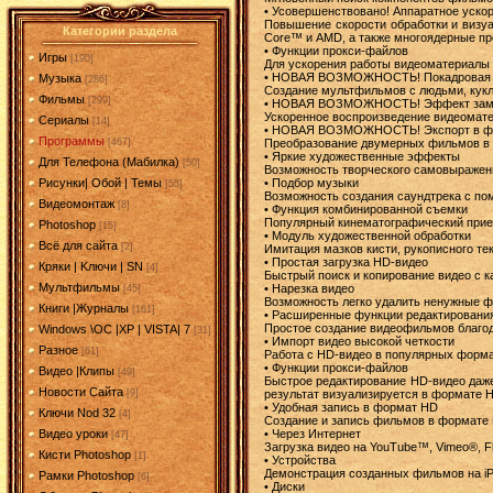
• Усовершенствовано! Аппаратное уско
Повышение скорости обработки и визуа
Категории раздела
Core™ и AMD, а также многоядерные пр
• Функции прокси-файлов
Игры
[190]
Для ускорения работы видеоматериалы 
• НОВАЯ ВОЗМОЖНОСТЬ! Покадровая 
Музыка
[286]
Создание мультфильмов с людьми, кукл
Фильмы
[299]
• НОВАЯ ВОЗМОЖНОСТЬ! Эффект заме
Ускоренное воспроизведение видеомате
Сериалы
[14]
• НОВАЯ ВОЗМОЖНОСТЬ! Экспорт в ф
Программы
Преобразование двумерных фильмов в 
[467]
• Яркие художественные эффекты
Для Телефона (Мабилка)
[50]
Возможность творческого самовыражен
• Подбор музыки
Рисунки| Обой | Темы
[55]
Возможность создания саундтрека с по
Видеомонтаж
[8]
• Функция комбинированной съемки
Популярный кинематографический прием
Photoshop
[15]
• Модуль художественной обработки
Всё для сайта
[2]
Имитация мазков кисти, рукописного т
• Простая загрузка HD-видео
Кряки | Kлючи | SN
[4]
Быстрый поиск и копирование видео с к
Мультфильмы
• Нарезка видео
[45]
Возможность легко удалить ненужные ф
Книги |Журналы
[161]
• Расширенные функции редактировани
Простое создание видеофильмов благо
Windows \OC |XP | VISTA| 7
[31]
• Импорт видео высокой четкости
Разное
[61]
Работа с HD-видео в популярных форм
• Функции прокси-файлов
Видео |Клипы
[49]
Быстрое редактирование HD-видео даже
Новости Сайта
результат визуализируется в формате 
[9]
• Удобная запись в формат HD
Ключи Nod 32
[4]
Создание и запись фильмов в формате H
• Через Интернет
Видео уроки
[47]
Загрузка видео на YouTube™, Vimeo®, Fl
Кисти Photoshop
[1]
• Устройства
Демонстрация созданных фильмов на iP
Рамки Photoshop
[6]
• Диски