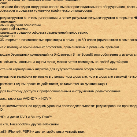
рение
лизации благодаря поддержке нового высокопроизводительного оборудования, включа
оцессоры и средства ускорения графического процессора.
редактируется в низком разрешении, а затем результат визуализируется в формате H
анимация
ами и другими объектами.
дленной съемки
риала для создания эффекта замедленной киносъемки.
ормат 3D
3D-формат с возможностью просмотра с помощью 3D-очков (прилагаются в комплекте
ия с помощью оригинальных эффектов, применяемых в реальном времени.
мощью бесплатных композиций из библиотеки SmartSound® или собственных аудиомат
: объекты, снятые на одном фоне, можно затем помещать на любой другой фон.
екста или карандашных штрихов для художественного оформления фильма.
амеры или телефона не только в стандартном формате, но и в формате высокой четко
рагменты одним простым действием, оставив только лучшие кадры.
я
даря быстрому доступу к профессиональным инструментам редактирования.
атах, таких как AVCHD™ и HDV™.
 на компьютерах со средним уровнем производительности: редактирование производ
HD.
D на диски DVD и Blu-ray Disc™.
ickr®, Facebook® и другие веб-сайты.
ad®, iPhone®, PSP® и других мобильных устройствах.