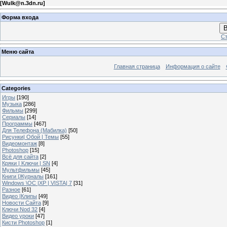
[
Wulk@n.3dn.ru
]
Форма входа
В
Ст
Меню сайта
Главная страница
Информация о сайте
Categories
Игры
[190]
Музыка
[286]
Фильмы
[299]
Сериалы
[14]
Программы
[467]
Для Телефона (Мабилка)
[50]
Рисунки| Обой | Темы
[55]
Видеомонтаж
[8]
Photoshop
[15]
Всё для сайта
[2]
Кряки | Kлючи | SN
[4]
Мультфильмы
[45]
Книги |Журналы
[161]
Windows \OC |XP | VISTA| 7
[31]
Разное
[61]
Видео |Клипы
[49]
Новости Сайта
[9]
Ключи Nod 32
[4]
Видео уроки
[47]
Кисти Photoshop
[1]