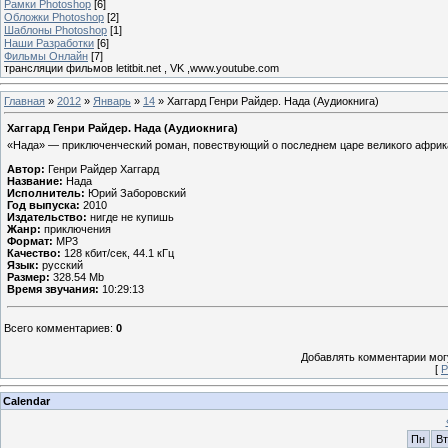
Рамки Photoshop
[6]
Обложки Photoshop
[2]
Шаблоны Photoshop
[1]
Наши Разработки
[6]
Фильмы Онлайн
[7]
трансляции фильмов letitbit.net , VK ,www.youtube.com
Главная
»
2012
»
Январь
»
14
» Хаггард Генри Райдер. Нада (Аудиокнига)
Хаггард Генри Райдер. Нада (Аудиокнига)
«Нада» — приключенческий роман, повествующий о последнем царе великого африк
Автор:
Генри Райдер Хаггард
Название:
Нада
Исполнитель:
Юрий Заборовский
Год выпуска:
2010
Издательство:
нигде не купишь
Жанр:
приключения
Формат:
MP3
Качество:
128 кбит/сек, 44.1 кГц
Язык:
русский
Размер:
328.54 Mb
Время звучания:
10:29:13
Всего комментариев
:
0
Добавлять комментарии могу
[
Р
Calendar
Пн
Вт