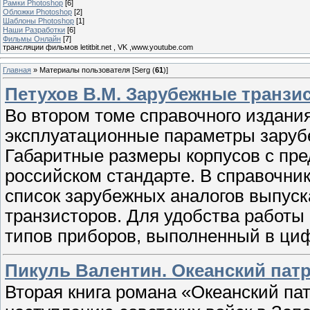
Рамки Photoshop
[6]
Обложки Photoshop
[2]
Шаблоны Photoshop
[1]
Наши Разработки
[6]
Фильмы Онлайн
[7]
трансляции фильмов letitbit.net , VK ,www.youtube.com
Главная
»
Материалы пользователя [Serg (
61
)]
Петухов В.М. Зарубежные транзис
Во втором томе справочного издани
эксплуатационные параметры заруб
Габаритные размеры корпусов с пр
российском стандарте. В справочни
список зарубежных аналогов выпуск
транзисторов. Для удобства работы
типов приборов, выполненный в ци
Пикуль Валентин. Океанский патр
Вторая книга романа «Океанский пат