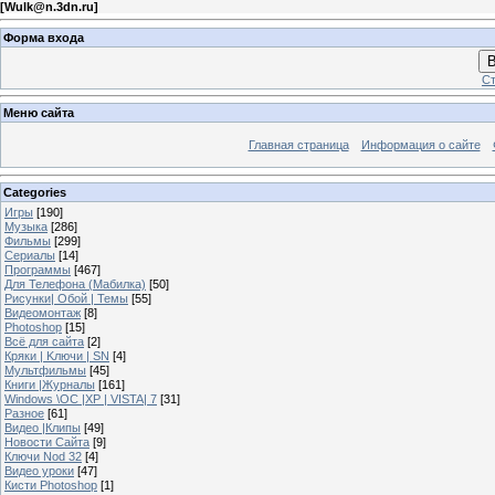
[
Wulk@n.3dn.ru
]
Форма входа
В
Ст
Меню сайта
Главная страница
Информация о сайте
Categories
Игры
[190]
Музыка
[286]
Фильмы
[299]
Сериалы
[14]
Программы
[467]
Для Телефона (Мабилка)
[50]
Рисунки| Обой | Темы
[55]
Видеомонтаж
[8]
Photoshop
[15]
Всё для сайта
[2]
Кряки | Kлючи | SN
[4]
Мультфильмы
[45]
Книги |Журналы
[161]
Windows \OC |XP | VISTA| 7
[31]
Разное
[61]
Видео |Клипы
[49]
Новости Сайта
[9]
Ключи Nod 32
[4]
Видео уроки
[47]
Кисти Photoshop
[1]