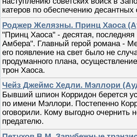
наступлению советских войск в Запо
катеров по обеспечению десантных 
Роджер Желязны. Принц Хаоса (А
"Принц Хаоса" - десятая, последняя
Амбера". Главный герой романа - Ме
его появление на свет было не случ
продуманного плана, осуществление
трон Хаоса.
Чейз Джеймс Хедли. Мэллори (Ау
Бывший шпион Корридон берется ус
по имени Мэллори. Постепенно Корр
оговорили. Кому выгодно очернить 
предателю.
Петухов В.М. Зарубежные транзис