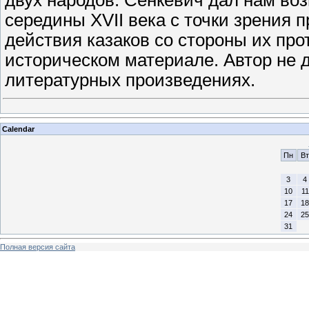
двух народов. Сенкевич дал нам во
середины XVII века с точки зрения 
действия казаков со стороны их пр
историческом материале. Автор не 
литературных произведениях.
Calendar
Пн
Вт
3
4
10
11
17
18
24
25
31
Полная версия сайта