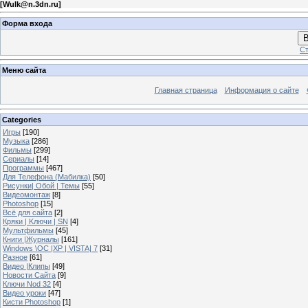
[
Wulk@n.3dn.ru
]
Форма входа
В
Ст
Меню сайта
Главная страница
Информация о сайте
Categories
Игры
[190]
Музыка
[286]
Фильмы
[299]
Сериалы
[14]
Программы
[467]
Для Телефона (Мабилка)
[50]
Рисунки| Обой | Темы
[55]
Видеомонтаж
[8]
Photoshop
[15]
Всё для сайта
[2]
Кряки | Kлючи | SN
[4]
Мультфильмы
[45]
Книги |Журналы
[161]
Windows \OC |XP | VISTA| 7
[31]
Разное
[61]
Видео |Клипы
[49]
Новости Сайта
[9]
Ключи Nod 32
[4]
Видео уроки
[47]
Кисти Photoshop
[1]