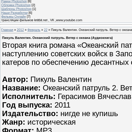
Рамки Photoshop
[6]
Обложки Photoshop
[2]
Шаблоны Photoshop
[1]
Наши Разработки
[6]
Фильмы Онлайн
[7]
трансляции фильмов letitbit.net , VK ,www.youtube.com
Главная
»
2012
»
Февраль
»
22
» Пикуль Валентин. Океанский патруль. Ветер с океана
Пикуль Валентин. Океанский патруль. Ветер с океана (Аудиокнига)
Вторая книга романа «Океанский пат
наступлению советских войск в Запо
катеров по обеспечению десантных 
Автор:
Пикуль Валентин
Название:
Океанский патруль 2. Вет
Исполнитель:
Герасимов Вячеслав
Год выпуска:
2011
Издательство:
нигде не купишь
Жанр:
историческая
Формат:
MP3