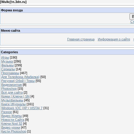
[
Wulk@n.3dn.ru
]
Форма входа
В
Ст
Меню сайта
Главная страница
Информация о сайте
Categories
Игры
[190]
Музыка
[286]
Фильмы
[299]
Сериалы
[14]
Программы
[467]
Для Телефона (Мабилка)
[50]
Рисунки| Обой | Темы
[55]
Видеомонтаж
[8]
Photoshop
[15]
Всё для сайта
[2]
Кряки | Kлючи | SN
[4]
Мультфильмы
[45]
Книги |Журналы
[161]
Windows \OC |XP | VISTA| 7
[31]
Разное
[61]
Видео |Клипы
[49]
Новости Сайта
[9]
Ключи Nod 32
[4]
Видео уроки
[47]
Кисти Photoshop
[1]