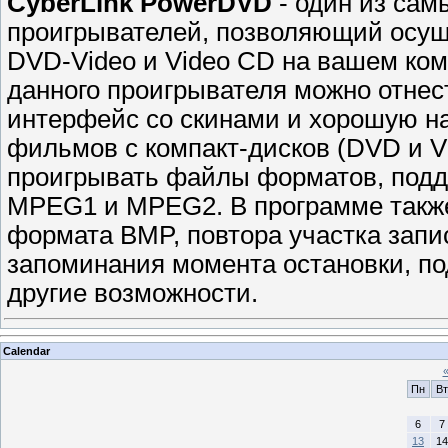
CyberLink PowerDVD
- один из са
проигрывателей, позволяющий осущ
DVD-Video и Video CD на вашем ко
данного проигрывателя можно отнес
интерфейс со скинами и хорошую н
фильмов с компакт-дисков (DVD и V
проигрывать файлы форматов, подд
MPEG1 и MPEG2. В программе также
формата BMP, повтора участка запи
запоминания момента остановки, по
другие возможности.
Calendar
Пн
Вт
6
7
13
14