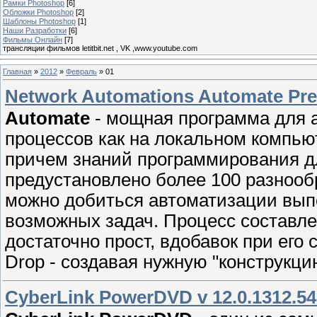
Рамки Photoshop
[6]
Обложки Photoshop
[2]
Шаблоны Photoshop
[1]
Наши Разработки
[6]
Фильмы Онлайн
[7]
трансляции фильмов letitbit.net , VK ,www.youtube.com
Главная
»
2012
»
Февраль
»
01
Network Automations Automate Pre
Automate
- мощная программа для 
процессов как на локальном компьют
причем знаний программирования для
предустановлено более 100 разнооб
можно добиться автоматизации вып
возможных задач. Процесс составл
достаточно прост, вдобавок при его
Drop - создавая нужную "конструкц
CyberLink PowerDVD v 12.0.1312.54