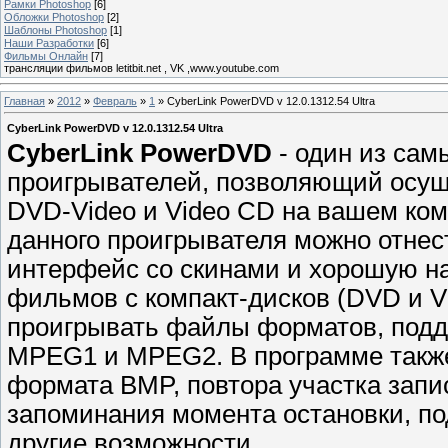
Рамки Photoshop
[6]
Обложки Photoshop
[2]
Шаблоны Photoshop
[1]
Наши Разработки
[6]
Фильмы Онлайн
[7]
трансляции фильмов letitbit.net , VK ,www.youtube.com
Главная
»
2012
»
Февраль
»
1
» CyberLink PowerDVD v 12.0.1312.54 Ultra
CyberLink PowerDVD v 12.0.1312.54 Ultra
CyberLink PowerDVD
- один из са
проигрывателей, позволяющий осущ
DVD-Video и Video CD на вашем ко
данного проигрывателя можно отнес
интерфейс со скинами и хорошую н
фильмов с компакт-дисков (DVD и V
проигрывать файлы форматов, подд
MPEG1 и MPEG2. В программе также
формата BMP, повтора участка запи
запоминания момента остановки, по
другие возможности.