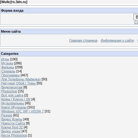
[
Wulk@n.3dn.ru
]
Форма входа
В
Ст
Меню сайта
Главная страница
Информация о сайте
Categories
Игры
[190]
Музыка
[286]
Фильмы
[299]
Сериалы
[14]
Программы
[467]
Для Телефона (Мабилка)
[50]
Рисунки| Обой | Темы
[55]
Видеомонтаж
[8]
Photoshop
[15]
Всё для сайта
[2]
Кряки | Kлючи | SN
[4]
Мультфильмы
[45]
Книги |Журналы
[161]
Windows \OC |XP | VISTA| 7
[31]
Разное
[61]
Видео |Клипы
[49]
Новости Сайта
[9]
Ключи Nod 32
[4]
Видео уроки
[47]
Кисти Photoshop
[1]