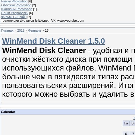
Рамки Photoshop
[6]
Обложки Photoshop
[2]
Шаблоны Photoshop
[1]
Наши Разработки
[6]
Фильмы Онлайн
[7]
трансляции фильмов letitbit.net , VK ,www.youtube.com
Главная
»
2012
»
Февраль
»
13
WinMend Disk Cleaner 1.5.0
WinMend Disk Cleaner
- удобная и 
очистки жёсткого диска при помощи
использующихся файлов. WinMend D
больше чем в пятидесяти типах ра
пользовательских расширений. Итог
которого можно выбрать и удалить 
Calendar
Пн
Вт
6
7