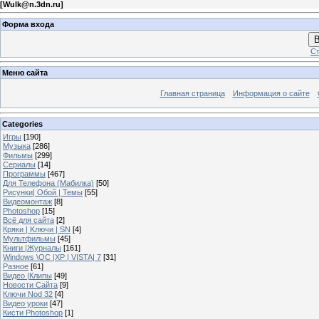
[
Wulk@n.3dn.ru
]
Форма входа
В
Ст
Меню сайта
Главная страница
Информация о сайте
Categories
Игры
[190]
Музыка
[286]
Фильмы
[299]
Сериалы
[14]
Программы
[467]
Для Телефона (Мабилка)
[50]
Рисунки| Обой | Темы
[55]
Видеомонтаж
[8]
Photoshop
[15]
Всё для сайта
[2]
Кряки | Kлючи | SN
[4]
Мультфильмы
[45]
Книги |Журналы
[161]
Windows \OC |XP | VISTA| 7
[31]
Разное
[61]
Видео |Клипы
[49]
Новости Сайта
[9]
Ключи Nod 32
[4]
Видео уроки
[47]
Кисти Photoshop
[1]