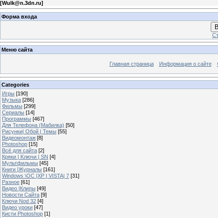
[
Wulk@n.3dn.ru
]
Форма входа
В
Ст
Меню сайта
Главная страница
Информация о сайте
Categories
Игры
[190]
Музыка
[286]
Фильмы
[299]
Сериалы
[14]
Программы
[467]
Для Телефона (Мабилка)
[50]
Рисунки| Обой | Темы
[55]
Видеомонтаж
[8]
Photoshop
[15]
Всё для сайта
[2]
Кряки | Kлючи | SN
[4]
Мультфильмы
[45]
Книги |Журналы
[161]
Windows \OC |XP | VISTA| 7
[31]
Разное
[61]
Видео |Клипы
[49]
Новости Сайта
[9]
Ключи Nod 32
[4]
Видео уроки
[47]
Кисти Photoshop
[1]