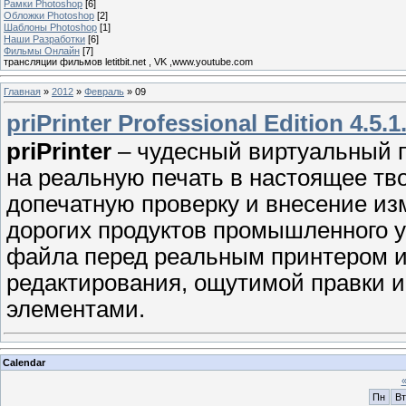
Рамки Photoshop
[6]
Обложки Photoshop
[2]
Шаблоны Photoshop
[1]
Наши Разработки
[6]
Фильмы Онлайн
[7]
трансляции фильмов letitbit.net , VK ,www.youtube.com
Главная
»
2012
»
Февраль
»
09
priPrinter Professional Edition 4.5.1
priPrinter
– чудесный виртуальный п
на реальную печать в настоящее тво
допечатную проверку и внесение из
дорогих продуктов промышленного у
файла перед реальным принтером и 
редактирования, ощутимой правки 
элементами.
Calendar
Пн
Вт